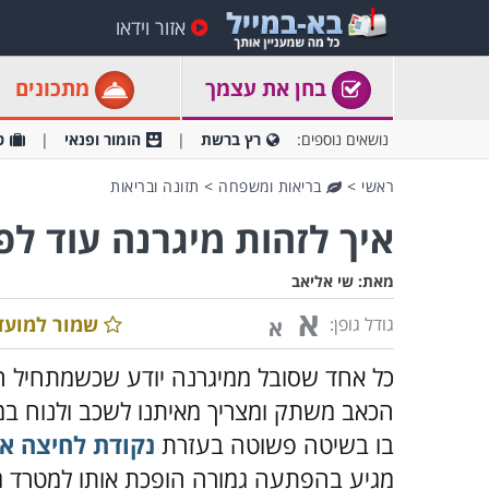
אזור וידאו
בחן את עצמך
מתכונים
נושאים נוספים:
רץ ברשת
הומור ופנאי
ט
ראשי
>
בריאות ומשפחה
>
תזונה ובריאות
איך לזהות מיגרנה עוד ל
מאת:
שי אליאב
א
שמור למועד
גודל גופן:
א
כל אחד שסובל ממיגרנה יודע שכשמתחיל הת
הכאב משתק ומצריך מאיתנו לשכב ולנוח במ
בו בשיטה פשוטה בעזרת
נקודת לחיצה א
מגיע בהפתעה גמורה הופכת אותו למטרד ג