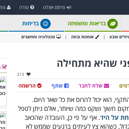
פרסם אצלנו
עזרה
צור
בריאות ומשפחה
בדיחות
יולים וטבע
אומנות ובמה
טכנולוגיה ומחשבים
פני שהיא מתחילה
ב
אהבו:
213
פים
שלח לחבר
שתף
הרשמה
קף, הוא יכול להרוס את כל שאר היום.
קום חשוך ושקט כמה שיותר, אולם ניתן לטפל
חת על היד
. אף על פי כן, העובדה שהכאב
דול, כשהוא צץ לעיתים ברגעים שממש לא