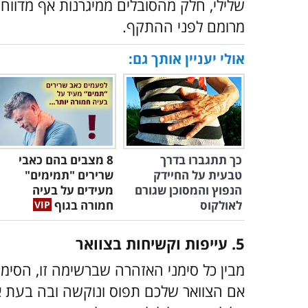
שלילי, חלק מהסובלים ממיגרנות אף מדווח
מרומם לפני ההתקף.
אולי יעניין אותך גם:
כך תתגברו בדרך
8 מצבים בהם כאבי
טבעית על החיידק
שרירים "תמימים"
הנפוץ והמסוכן שגורם
מעידים על בעיה
לאולקוס
חמורה בגוף
5. עייפות וקשיחות בצוואר
מבין כל סימני האזהרה שברשימה זו, הסי
אם הצוואר שלכם תפוס ונוקשה ובה בעת 