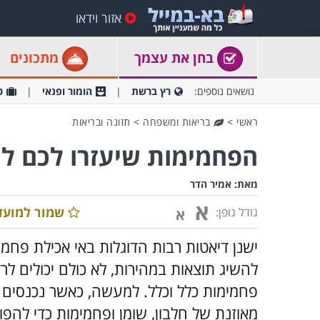
אזור וידאו
בחן את עצמך
מתכונים
נושאים נוספים:
רץ ברשת
הומור ופנאי
ט
ראשי
>
בריאות ומשפחה
>
תזונה ובריאות
הפחמימות שיעזרו לכם ל
מאת:
אמיר הדר
א
שמור למועד
גודל גופן:
א
ישנן דיאטות רבות הדוגלות באי אכילת פחמ
להשיג תוצאות במהירות, לא כולם יכולים ל
פחמימות כלל וכלל. למעשה, כאשר נכנסים 
מאוזנת של חלבון, שומן ופחמימות כדי להפו