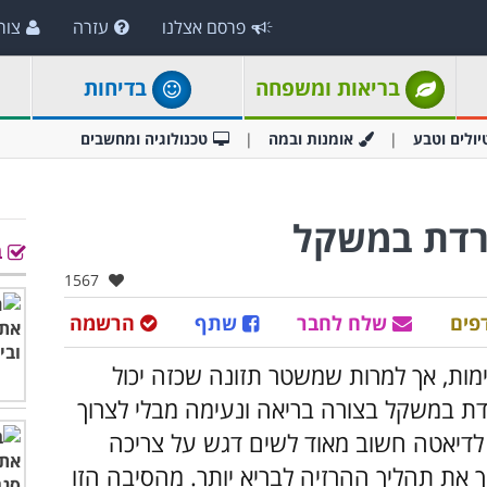
פרסם אצלנו
עזרה
צור
בריאות ומשפחה
בדיחות
יולים וטבע
אומנות ובמה
טכנולוגיה ומחשבים
רדת במשקל
ב
אהבו:
1567
פים
שלח לחבר
שתף
הרשמה
ימות, אך למרות שמשטר תזונה שכזה יכול
רדת במשקל בצורה בריאה ונעימה מבלי לצרוך
לדיאטה חשוב מאוד לשים דגש על צריכה
ך את תהליך ההרזיה לבריא יותר. מהסיבה הזו