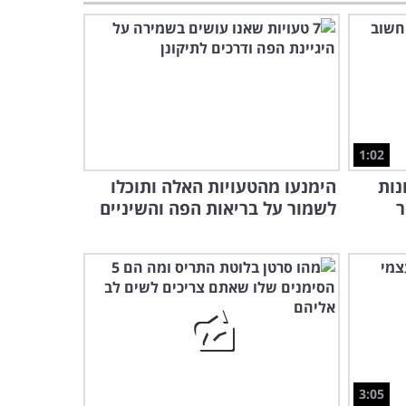
הטיפ הקטן שעוזר לאכול
פחות ולהימנע מנשנושים -
כדאי לנסות!
6:04
מזון אולטרה מעובד, תוספים
ומחלות: סרטון בריאות שכדאי
לראות
1:02
6:26
רונות
הימנעו מהטעויות האלה ותוכלו
מומחה מסביר: למה חשוב
ר
לשמור על בריאות הפה והשיניים
לצמצמם צריכת סוכר ואיך
עושים את זה?
11:43
6:09
קרים האלה מצאו קשר מדאיג בין מחלת
טן לבשר מעובד...
3:05