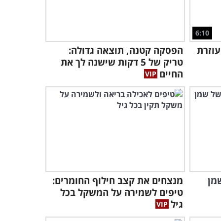
4:19
הכירו את הפיתוח הישראלי
6:10
שהופך תפוחי אדמה להרבה
יותר בריאים
עוזרת
הפסקה קטנה, תוצאה גדולה:
6:53
טריק של 5 דקות שישנה לך את
החיים
באילו מזונות יש הכי הרבה
נוגדי חמצון? מידע תזונתי
חשוב!
2:59
הד"ר עושה סדר: האם אכילת
תפוחי אדמה גורמת לסוכרת
מסוג 2?
5:11
איך לבחור את הטיפול הנכון
מן
מנצחים את קצב חילוף החומרים:
להצטננות? הסרטון שעושה
טיפים לשמירה על המשקל בכל
סדר בבלגן
גיל
5:33