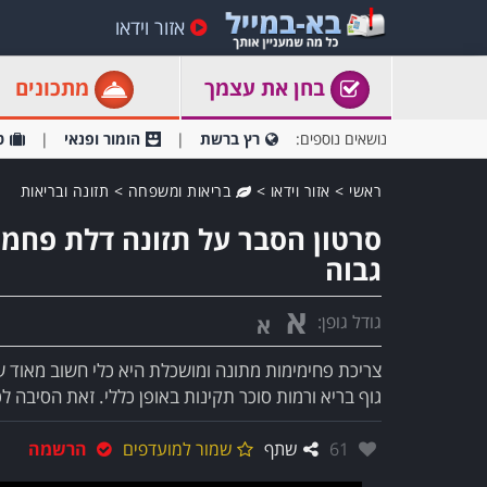
אזור וידאו
בחן את עצמך
מתכונים
נושאים נוספים:
רץ ברשת
הומור ופנאי
ט
ראשי
>
אזור וידאו
>
בריאות ומשפחה
>
תזונה ובריאות
סרטון הסבר על תזונה דלת פחמי
גבוה
א
גודל גופן:
א
צריכת פחימימות מתונה ומושכלת היא כלי חשוב מאוד ע
גוף בריא ורמות סוכר תקינות באופן כללי. זאת הסיבה 
אהבו:
61
שתף
שמור למועדפים
הרשמה