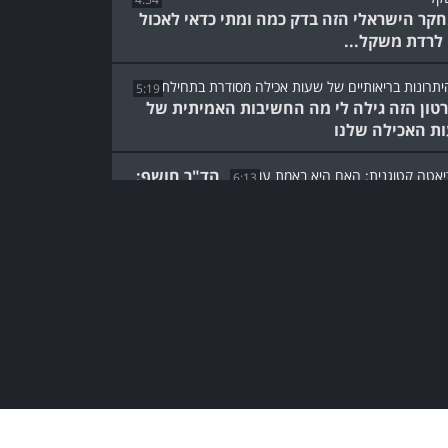
קר הישראלי הזה בדק כמה ומתי כדאי לאכול
 לרדת משקל...
5:19
טון הזה גילה לי מה החשיבות האמיתית של
ת האכילה שלנו
הד"ר חושף:
6:13
ת שמאחורי אחת משיטות הדיאטה
ורסמות בעולם
האם מלח באמת מזיק
לבריאות? ד"ר דני קרת יעשה
לכם סדר בבלגן...
5:17
רופאה מסבירה: מהן תופעות
הלוואי האפשריות של זריקות
הרזיה?
4:59