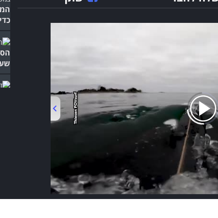
המח
כדי
הסר
שעו
האמ
המפ
00:00
/
03:55