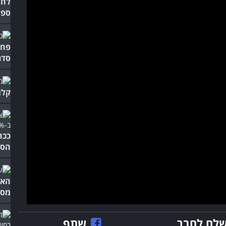
לחו
ספי
פחמ
סדר
קלו
הסב
האם
מסוג
לח לחבר
שתף