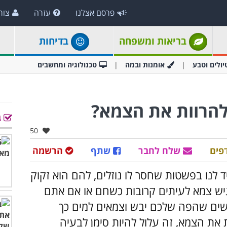
פרסם אצלנו
עזרה
צור
בריאות ומשפחה
בדיחות
יולים וטבע
אומנות ובמה
טכנולוגיה ומחשבים
להרוות את הצמא?
ב
אהבו:
50
פים
שלח לחבר
שתף
הרשמה
לנו בפשטות שחסר לו נוזלים, להם הוא זקוק
רגיש צמא לעיתים קרובות כשחם או אם אתם
ישים שהפה שלכם יבש וצמאים למים כך
 את הצמא, זה עלול להיות סימן לבעיה