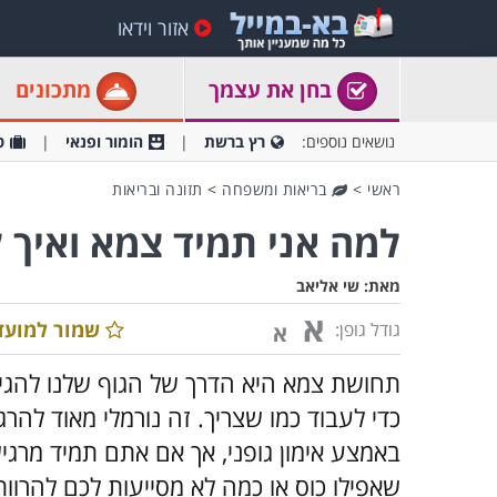
אזור וידאו
בחן את עצמך
מתכונים
נושאים נוספים:
רץ ברשת
הומור ופנאי
ט
ראשי
>
בריאות ומשפחה
>
תזונה ובריאות
למה אני תמיד צמא ואיך 
מאת:
שי אליאב
א
שמור למועד
גודל גופן:
א
תחושת צמא היא הדרך של הגוף שלנו להגיד 
כדי לעבוד כמו שצריך. זה נורמלי מאוד לה
באמצע אימון גופני, אך אם אתם תמיד מרג
שאפילו כוס או כמה לא מסייעות לכם להרוות