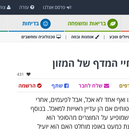
פרסם אצלנו
עזרה
צור
בריאות ומשפחה
בדיחות
יולים וטבע
אומנות ובמה
טכנולוגיה ומחשבים
יי המדף של המזון
אהבו:
431
פים
שלח לחבר
שתף
הרשמה
ו ואף אחד לא אכל, אבל לפעמים, אחרי
וחים אם הן עדיין ראוייות למאכל. בנוסף
מופיע על המוצרים מהסופר הוא
עת כמעט באופן מוחלט האם הוא יועיל