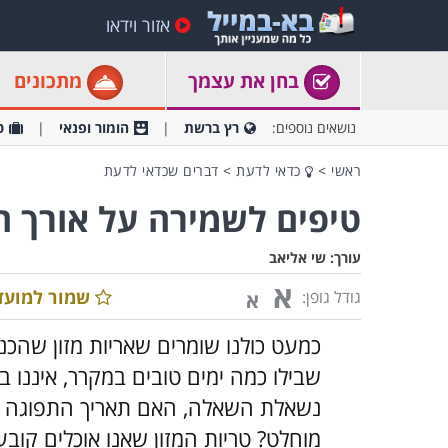
אזור וידאו
בחן את עצמך
מתכונים
נושאים נוספים:
רץ ברשת
הומור ופנאי
ט
ראשי
>
כדאי לדעת
>
דברים שכדאי לדעת
טיפים לשמירה על אורך ח
עורך:
שי אליאב
א
שמור למועד
גודל גופן:
א
כמעט כולנו שומרים שאריות מזון שהכנ
שבילו כמה ימים טובים במקרר, איננו בט
נשאלת השאלה, האם תאריך התפוגה ש
מוחלט? טריות המזון שאנו אוכלים קוב