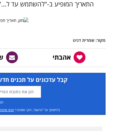
התאריך המופיע ב-"להשתמש עד ל..." 
מקור: שמרית דנינו
אהבתי
ש
קבל עדכונים על תכנים חדש
המ
בלחיצתך על "הרשם", הינך מסכים ל
תנאי שימוש