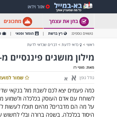
אזור וידאו
בחן את עצמך
מתכונים
נושאים נוספים:
רץ ברשת
הומור ופנאי
ט
ראשי
>
כדאי לדעת
>
דברים שכדאי לדעת
מילון מושגים פיננסיים מ-
מאת:
מוטי רז
א
שמור למועד
גודל גופן:
א
כמה פעמים יצא לכם לשבת מול בנקאי שדיבר 
לשוחח עם אדם העוסק בכלכלה ולשמוע מו
על מה הם מדברים? מהיום תוכלו לעשות לע
היסוד בכלכלה, בשפה ברורה ובלי לחשוש 