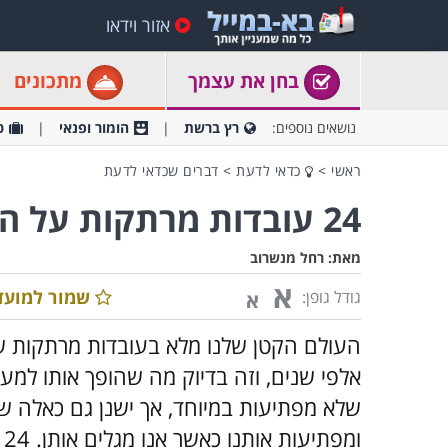
אזור וידאו
בחן את עצמך
מתכונים
נושאים נוספים:
רץ ברשת
הומור ופנאי
ט
ראשי
>
כדאי לדעת
>
דברים שכדאי לדעת
24 עובדות מרתקות על העולם
מאת:
רחל מנשרוב
א
שמור למועד
גודל גופן:
א
העולם הקטן שלנו מלא בעובדות מרתקות של
אלפי שנים, וזה בדיוק מה שהופך אותו למעני
שלא מפתיעות במיוחד, אך ישנן גם כאלה 
ו