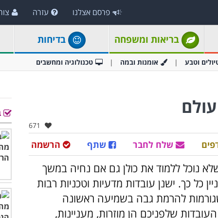
פרסם אצלנו
עזרה
צור
בריאות ומשפחה
בדיחות
יולים וטבע
אומנות ובמה
טכנולוגיה ומחשבים
ב
אהבו:
671
פים
שלח לחבר
שתף
הרשמה
א נוכל ללמוד את כולן גם אם נחיה במשך
ין כל כך. ישנן עובדות מדעיות וטכניות רבות
שגורמות להרמת גבה בשמיעה ראשונה
מפתיעות אותנו כאשר אנו מגלים אותן. 24 העובדות שלפניכם הן מוזרות, מעניינות,