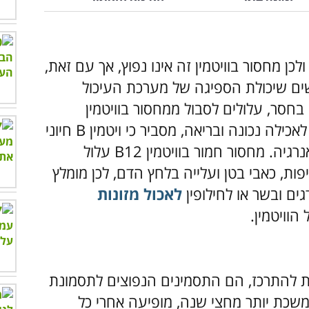
גוף אוגר בתוכו כמות רבה של ויטמין B12 ולכן מחסור בוויטמין זה אינו נפוץ, אך עם זאת,
שים שיכולת הספיגה של מערכת העיכול
סר, עלולים לסבול ממחסור בוויטמין
החשוב הזה. רוב הובסון, תזונאי ובעל בלוג לאכילה נכונה ובריאה, מסביר כי ויטמין B חיוני
לגופנו כדי להמיר את המזון שאנו אוכלים לאנרגיה. מחסור חמור בוויטמין B12 עלול
פות, כאבי בטן ועלייה בלחץ הדם, לכן מומלץ
ים ובשר או לחילופין
לאכול מזונות
 הוויטמין.
לת להתרכז, הם התסמינים הנפוצים לתסמונת
שכת יותר מחצי שנה, מופיעה אחרי כל