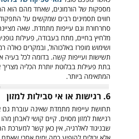
מספקות של הורמונים, שאחד מהם הוא ההו
חווים תסמינים רבים שמקשים על התפקוד הי
סחרחורת וגם עייפות מתמדת. שאה מציינת
מלחיץ בחיים, מתח בעבודה, פעילות גופנית
ושימוש מופרז באלכוהול, ובמקרים כאלה רמ
תשישות ועייפות קשה. בדומה לכל בעיה אח
בתת פעילות בבלוטת יותרת הכליה מצריך
המתאימה ביותר.
6.
רגישות או אי סבילות למזון
תחושת עייפות מתמדת שאינה עוברת גם א
רגישות למזון מסוים.
קיים קושי לאבחן מהו ה
ש
בניגוד לאלרגיה, אין כאן קשר למערכת החי
אלא יכולים להופיע
כמה ימים אחרי שאתם צו