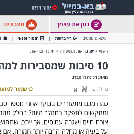
אזור וידאו
בחן את עצמך
מתכונים
נושאים נוספים:
רץ ברשת
הומור ופנאי
ט
ראשי
>
בריאות ומשפחה
>
תזונה ובריאות
10 סיבות שמסבירות למה אתם עייפים כל כך
מאת:
רגינה רויטברג
א
שמור למועד
גודל גופן:
א
כמה מכם מתעוררים בבוקר אחרי מספר סביר
ומתקשים לתפקד במהלך היום? בחלק מהמקרי
אורח חיים ושגרה עמוסים, אך ייתכן שתחו
על בעיה או מחלה הרבה יותר חמורה. אם 