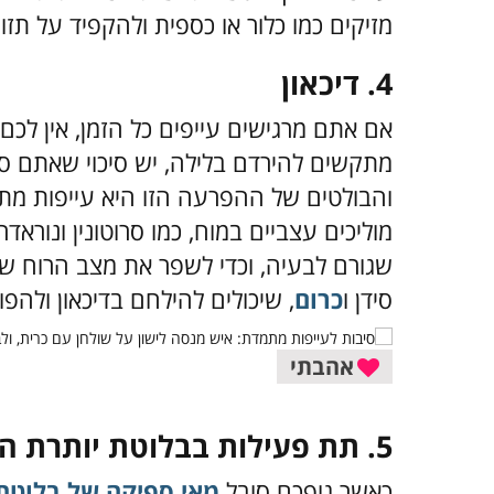
מזיקים כמו כלור או כספית ולהקפיד על ת
4.
דיכאון
אם אתם מרגישים עייפים כל הזמן, אין לכ
מתקשים להירדם בלילה, יש סיכוי שאתם סו
והבולטים של ההפרעה הזו היא עייפות מתמד
מוליכים עצביים במוח, כמו סרוטונין ונוראד
שגורם לבעיה, וכדי לשפר את מצב הרוח שלכם
סידן ו
כרום
, שיכולים להילחם בדיכאון ולה
אהבתי
5.
תת פעילות בבלוטת יותרת ה
כאשר גופכם סובל
מאי ספיקה של בלוטת 