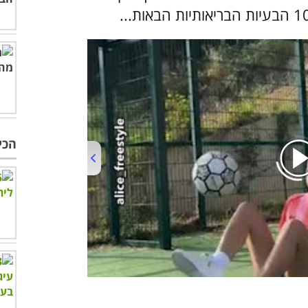
הכי
00:00
/
01:04