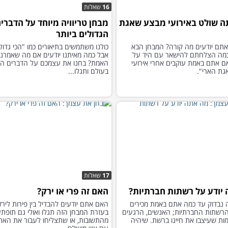
16
שאלות
 שולט באירועי מבצע שאגת
מבחן טריוויה מיוחד על הדברי
הגדולים ביותר
תם יודעים מה קורה? המבחן הבא
כולנו משתמשים בתיאורים כמו "הכי גדול
כמה הצלחתם להישאר עם היד על
אבל כמה מאיתנו יודעים אם מה שאמרנו 
ם אתם באמת עוקבים אחרי אירועי
האמת? בחנו את עצמכם על הדברים הכי
ת הארי".
בעולם ותגלו...
17
שאלות
יודע על רשתות חברתיות?
האם זה פרי או ירק?
 נבדוק עד כמה אתם באמת מכירים
האם אתם יודעים להבדיל בין פירות לירק
רשתות החברתיות; האנשים, הרגעים
בעזרת המבחן הזה תגלו ואולי גם תופתע
ות שעיצבו את חיינו ברשת. שיהיה
מהתשובות, או שתצליחו לעבור את האת