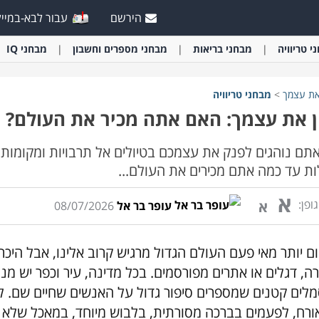
הירשם
עבור לבא-במייל
י
טריוויה
מבחני
בריאות
מבחני
מספרים וחשבון
מבחני
IQ
את עצמך
>
מבחני
טריוויה
 את עצמך: האם אתה מכיר את העולם?
תם נוהגים לפנק את עצמכם בטיולים אל תרבויות ומקומות
ות עד כמה אתם מכירים את העולם...
א
ופן:
א
עופר בר אל
08/07/2026
ום יותר מאי פעם העולם הגדול מרגיש קרוב אלינו, אבל היכר
רה, דגלים או אתרים מפורסמים. בכל מדינה, עיר וכפר יש מנ
מלים קטנים שמספרים סיפור גדול על האנשים שחיים שם. 
ורח, לפעמים בברכה מסורתית, בלבוש מיוחד, במאכל שלא 