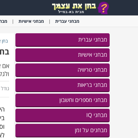
מבחני
עברית
מבחני
אישיות
מבחנ
מבחני עברית
בחן 
בחן
מבחני אישיות
אם א
מבחני טריוויה
ולגל
מבחני בריאות
גודל ג
מבחני מספרים וחשבון
הי
מבחני IQ
בי
וס
מבחנים על זמן
לא