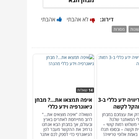
מבחן הבא
דירוג:
לא אהבתי
אהבתי
שונות
מסורות
14
שאלות
מבחן טריוויה ידע כללי ב-3
איפה תמצאו את...? מבחן
מהקל לקשה
גיאוגרפיה וידע כללי
מהנה!
דוק את עצמכם במבחן
השאלה "איפה מוצאים את…"
י המאתגר שלנו?
לרוב מתייחסת לאתרים בארץ
 משלוש רמות קושי –
ובעולם, אך במבחן הבא אנחנו
ית וקשה – ובסופו תגלו
נרחיב את ההקשר מעבר לפן
אמת אלופי טריוויה!
הגיאוגרפי כדי לספק לכם אתגר