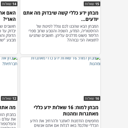
15
שאלות
14
שאלות
מבחן ידע כללי קשה שיבדוק מה אתם
האם אתה
יודעים...
הארי?
המבחן הבא שהכנו לכם צולל לפינות של
חושבים שא
ההיסטוריה, המדע, השפה והטבע שרוב ספרי
יבדוק עד 
הלימוד פשוט מדלגים עליהן. חושבים שתגיעו
הדופק והא
לתוצאה הכי גבוהה?
מבצע "שאג
16
שאלות
12
שאלות
מבחן למוח: 16 שאלות ידע כללי
מה אתה 
מאתגרות ומהנות
במבחן הזה
את עולם ה
מחפשים הזדמנות לאתגר ולהרחיב את הידע
והפלטפורמ
הכללי שלכם? בואו לגלות אם אתם אנשים