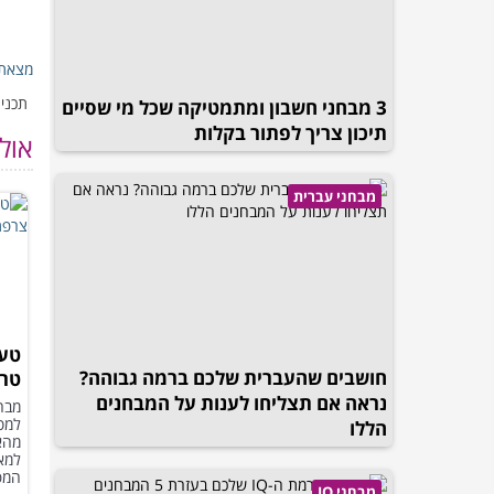
מצאת 
תכנים
3 מבחני חשבון ומתמטיקה שכל מי שסיים
תיכון צריך לפתור בקלות
אול
מבחני עברית
טעי
חושבים שהעברית שלכם ברמה גבוהה?
טרי
נראה אם תצליחו לענות על המבחנים
מבחן
למס
הללו
מהא
למאכ
המפ
מבחני IQ