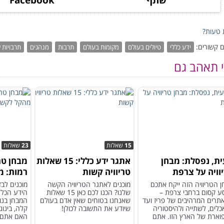
שתף
Facebook
טעות?
 קשורים:
ידע כללי
טיולים בעולם
מקומות בעולם
תרבות
מנהגים
תרבויות 
י תאהב גם
15
שאלות
23
שאלות
ת, נפסלת: מבחן
אתגר ידע כללי: 15 שאלות
וויה על צרפת
טריוויה קשות
רמות: 
 הטריוויה הזה ייקח אתכם
מוכנים לאתגר הטריוויה הקשה
מוכנים לב
ע קסום ברחבי צרפת –
שלנו? הכנו לכם כאן 15 שאלות
הידע הכלל
תרים המרהיבים של פריז ועד
שאנחנו בטוחים שאין אדם בעולם
המבחן בנוי
לים, לשתייה ולהיסטוריה
שיודע את התשובה לכולן!
קלה, בינונ
וארת של הארץ הזו. אתם
האם אתם ב