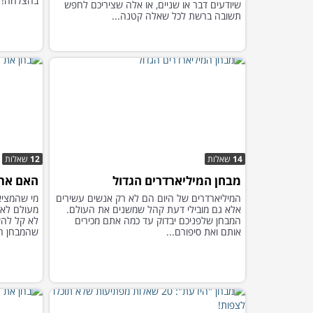
בהצלחה!
שיודעים דבר או שניים, או אלה שציריכם לחפש
תשובה ברשת לכל שאלה קטנה...
14
שאלות
12
שאלות
מבחן המיליארדרים הגדול
האם אתם
המיליארדרים של היום הם לא רק אנשים עשירים
מי שהמציא
אלא גם מובילי דעת קהל שמשנים את העולם.
מעולם לא פ
המבחן שלפניכם יבדוק עד כמה אתם מכירים
לא קל להש
אותם ואת סיפורם...
שהמבחן המ