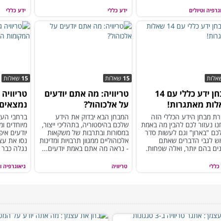
ים?
גרפיה וטיולים
ידע כללי
ידע כללי
אלות
15
שאלות
15
שאלות
מבחן ידע כללי עם 14
טריוויה: מה אתם יודעים
טריוויה 
ות מאתגרות!
על אלכוהול?
נמצאים 
האלה?
רת מבחן הידע הכללי הזה
המבחן הבא יבדוק את הידע
ברחבי העו
ו נעזור לכם להבין מה באמת
שלכם בהיסטוריה, בתהליכי ייצור,
מיוחדים ו
כם "בארון" וגם לעשות סדר
במסורות ובתרבות של משקאות
יודעים אי
ש לגבי הדברים שאתם
אלכוהוליים ממגוון תרבויות ומדינות
נסו את עצ
ים בהם יותר, ואלה שפחות.
- נראה מה אתם באמת יודעים...
נגלה כבר 
בכלל
כללי
טריוויה
גיאוגרפיה ו