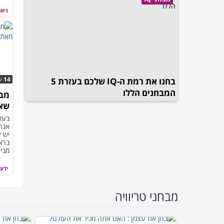
מוכנ
גיאו
14
ש
בחנו את רמת ה-IQ שלכם בעזרת 5
המבחנים הללו
שאל
בעז
אנחנ
יש ל
ברא
מבינ
ידע 
מבחני טריוויה