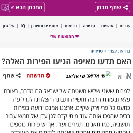
שתף מבחן
המבחן הבא
עברית
אישיות
טריוויה
בריאות
מספרים וחשבון
IQ
על זמן
התוצאות שלי
בחן את עצמך
>
טריוויה
האם תדעו מאיפה הגיעו הפירות האלה?
א
הרשמה
שתף
א
שי אליאב
למרות ששני שליש משטחה של ישראל הם מדבר, באורח
פלא ובעזרת הרבה תושייה ותבונה הצלחנו לגדל פה
כמעט כל פרי וירק שקיים. ארצנו אמנם ידועה בפירות
רבים שהפכו אותה עוד מימי קדם לגן עדן של ממש עבור
תושביה, כמו תאנים, תמרים ועוד, אך יש פירות נוספים
שהגיעו ממקומות אחרים שאנחנו לוקחים את העובדה