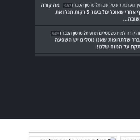
מה קורה
4:57
בגוף אחרי שאוכלים? בעוד 5 דקות תגלו את
ובה...
5:05
רר שלתרופות שאנו נוטלים יש השפעה
קת על המוח שלנו!
סרטון חשוב לכל מי שרוצה
להבין למה ואיך יש לשמור על
הגב ישר
4:27
5 צעדים שיעזרו לכם לחשוב
ולקבל החלטות בצורה הטובה
ביותר
4:30
רוצים לדעת איך לחזק את
השרירים שלכם? זה הסרטון
בשבילכם!