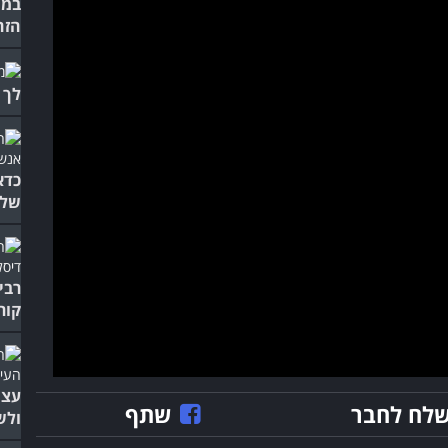
במה
הזה
לך 
של 
רבי
קור
עצה
לח לחבר
שתף
ולש