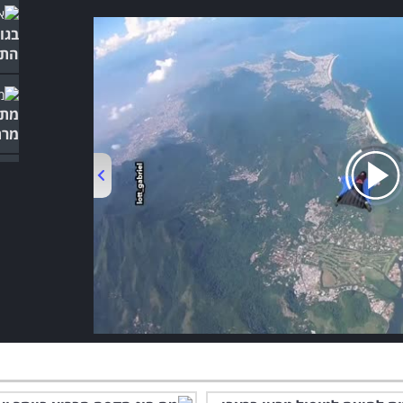
התש
מתב
מרת
00:00
/
04:22