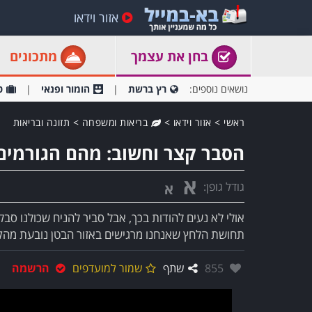
אזור וידאו
בחן את עצמך
מתכונים
נושאים נוספים:
רץ ברשת
הומור ופנאי
ט
ראשי
>
אזור וידאו
>
בריאות ומשפחה
>
תזונה ובריאות
הסבר קצר וחשוב: מהם הגורמים 
א
גודל גופן:
א
אולי לא נעים להודות בכך, אבל סביר להניח שכולנו סב
תחושת הלחץ שאנחנו מרגישים באזור הבטן נובעת מהקו
אהבו:
855
שתף
שמור למועדפים
הרשמה