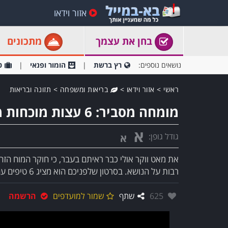
אזור וידאו
בחן את עצמך
מתכונים
נושאים נוספים:
רץ ברשת
הומור ופנאי
ט
ראשי
>
אזור וידאו
>
בריאות ומשפחה
>
תזונה ובריאות
מומחה מסביר: 6 עצות מוכחות מדעית לשינה טובה יותר
א
גודל גופן:
א
את מאט ווקר אולי כבר ראיתם בעבר, כי חוקר המוח הז
רבות על הנושא. בסרטון שלפניכם הוא מציג 6 טיפים עם השפעה ..
אהבו:
625
שתף
שמור למועדפים
הרשמה