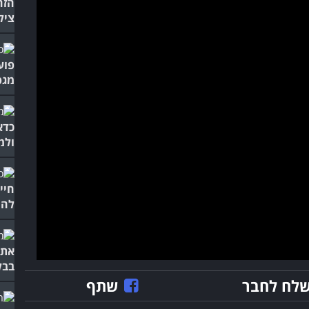
הזה
ציל
פוע
מגפ
כדא
ולמ
חיי
לה 
את 
בבל
לח לחבר
שתף