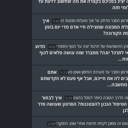
 יציג בפניכם בקצרה את מה שחשוב לדעת על
ומי חזה
איך
5:42
לת המכונה שמצילה חיי אדם מדי יום בזמן
ת הקורונה?
מדוע
6:02
י לתרגל יוגה? מתברר שזה עושה פלאים לגוף
וח...
אתם
5:23
בים לה את חייכם, אבל אף פעם לא הקדשתם
מחשבה...
איך לבחור
5:33
הטיפול הנכון להצטננות? הסרטון שעושה סדר
גן
2:08