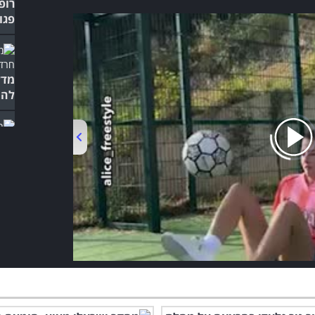
רופ
פגו
להת
החו
וכד
זה 
00:00
/
01:04
מומ
השמ