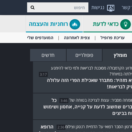
 קשר
נגישות
כדאי לדעת
רוחניות והעצמה
עריכת פרופיל
צפית לאחרונה
המועדפים שלי
מומלץ
פופולריים
חדשים
3:17
א מזהיר: מתברר שאכילת הפרי הזה עלולה
יק לבריאות!
כל
3:46
רים שחשוב לדעת על קנייה, אחסון ושימוש
ח בביצים
הרופא
2:36