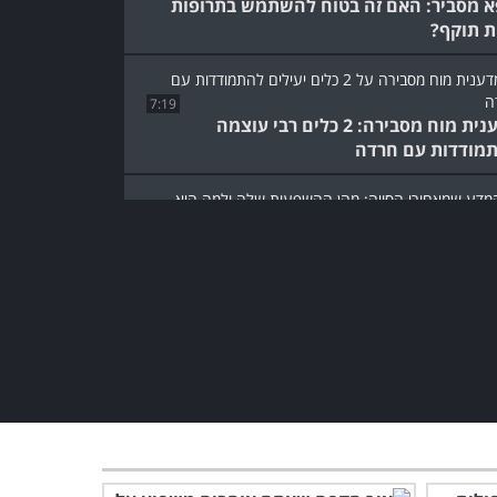
א מסביר: האם זה בטוח להשתמש בתרופות
ת תוקף?
7:19
מדענית מוח מסבירה: 2 כלים רבי עוצמה
מודדות עם חרדה
4:46
מר הזה מצוי כמעט בכל דבר שאתם אוכלים
אי להכיר אותו...
הרבה יותר מכאב ראש:
4:50
מה שקורה למוח שלך בזמן מיגרנה...
10:30
חית מסבירה: כל מה שחשוב שתדעו על
נה בקרב ילדים