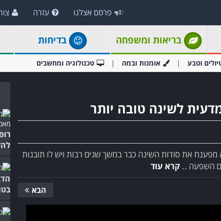
פרסם אצלנו
עזרה
צור
בריאות ומשפחה
בדיחות
יולים וטבע
אומנות ובמה
טכנולוגיה ומחשבים
רופ
להז
ה מפענח את סודות השינה כבר במשך שנים רבות ויש לו תובנות
קרא עוד
הדב
בטו
הבא