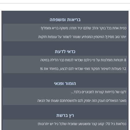
בריאות ומשפחה
כפית אחת בכל בוקר והלב שלכם יגיד תודה: משקה בריא ומומלץ!
יותר טוב מסידן? הוויטמין המפתיע שעוזר לשמור על עצמות חזקות
כדאי לדעת
8 תנוחות מומלצות על פי גילכם שכדאי לנסות כבר הלילה במיטה
12 פעולות לשיפור תפקוד מוחי שכדאי לכם לבצע, במיוחד את 6!
הומור ופנאי
לקט של בדיחות קצרות למבוגרים בלבד...
מאגר הפאזלים הענק הזה יספק לכם ולמשפחתכם שעות של הנאה
רץ ברשת
נפלאות גיל 70: קטע קצר ומשעשע שמוכיח שלכל גיל יש יתרונות!