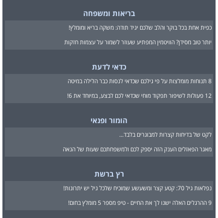
בריאות ומשפחה
כפית אחת בכל בוקר והלב שלכם יגיד תודה: משקה בריא ומומלץ!
יותר טוב מסידן? הוויטמין המפתיע שעוזר לשמור על עצמות חזקות
כדאי לדעת
8 תנוחות מומלצות על פי גילכם שכדאי לנסות כבר הלילה במיטה
12 פעולות לשיפור תפקוד מוחי שכדאי לכם לבצע, במיוחד את 6!
הומור ופנאי
לקט של בדיחות קצרות למבוגרים בלבד...
מאגר הפאזלים הענק הזה יספק לכם ולמשפחתכם שעות של הנאה
רץ ברשת
נפלאות גיל 70: קטע קצר ומשעשע שמוכיח שלכל גיל יש יתרונות!
9 ההרגלים האלה ישנו לך את החיים - טיפ מספר 5 מומלץ בחום!