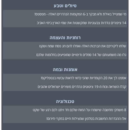
טיולים וטבע
מי שמטייל באילת ולא מבקר ב-6 המקומות הנהדרים האלה - מפספס!
14 ציפורים נודדות צבעוניות שמקשטות את שמי הארץ בימי האביב
רוחניות והעצמה
שלחו ליקיריכם את הברכות האלה ואחלו להם חג פסח שמח ושקט
גלו מה משמעותם של 14 סמלים ודימויים שמופיעים בחלומות שלכם
אומנות ובמה
אספנו לך את 20 הקומדיות שהכי כדאי לראות עכשיו בנטפליקס!
קבלו השראה וכוח מ-19 ציטוטים נהדרים משירים ישראלים אהובים
טכנולוגיה
8 משחקי מחשבה שישמרו על המוח שלכם חד ויתנו לכם רגע של שקט
אלו ההגדרות החשובות בטלפון שמצילות חיים במקרי חירום!