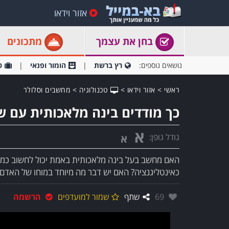
אזור וידאו
בחן את עצמך
מתכונים
נושאים נוספים:
רץ ברשת
הומור ופנאי
ט
ראשי
>
אזור וידאו
>
טכנולוגיה
>
מחשבים וסלולר
כך מודדים בינה מלאכותית עם 
א
גודל גופן:
א
האם מחשב בעל בינה מלאכותית באמת יכול לחשוב כמו 
כאינטליגנציה? האם יש דבר מה מיוחד במוחו של האדם ש
אהבו:
69
שתף
שמור למועדפים
הרשמה