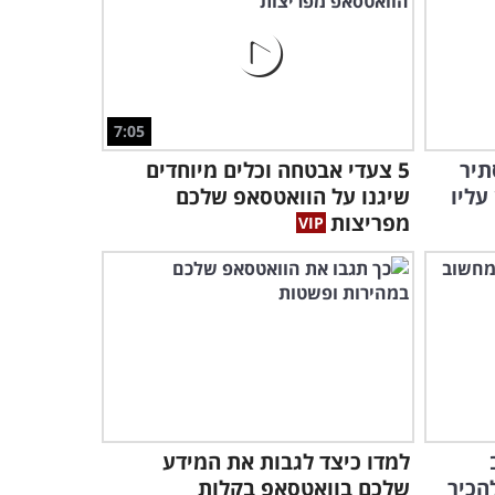
איך הפרעה דו-קוטבית
משפיעה על מי שסובל ממנה?
הסבר מרתק!
5:50
7:05
האם הבינה המלאכותית
תיר
5 צעדי אבטחה וכלים מיוחדים
תשמיד את האנושות? לעת
עתה יש תשובה...
עליו
שיגנו על הוואטסאפ שלכם
14:44
מפריצות
מפחיד: האם יתכן שהמגיפה
הבאה קרובה יותר ממה
שחשבנו?
6:07
למדו כיצד לגבות את המידע
הכיר
שלכם בוואטסאפ בקלות