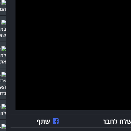
המו
במה
שצר
למו
אתכ
האם
כדא
להי
לח לחבר
שתף