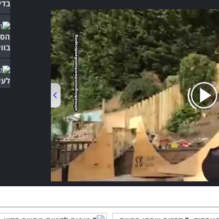
בדי
הסב
בוו
לעש
00:00
/
03:19