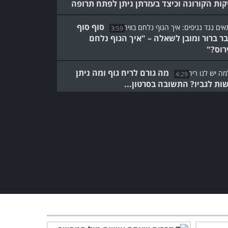
קות הקורונה וכיצד בעזרתן ניתן לפתח תרופה
סוף סוף
3:59
ר ברור ומובן לשאלה – "איך הגוף נלחם
ירוס?"
מה גורם לריח גוף ומה ניתן
4:29
ות לגביו? התשובה בסרטון...
צפו בסרטון שמתאר את העבר
והעתיד ב-8 דקות מרתקות
במיוחד!
8:43
מה קרה לפני ההיסטוריה? יש
הרבה דברים על האנושות
שלא ידעתם...
10:06
האם בטוח לאכול פירות
וירקות עם כתמים עליהם?