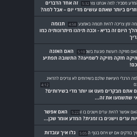
זה אחד הדברים
5:32
זרים ביותר שאתם עושים מדי יום – אבל למה?
תנומה
4:58
לך היום זה בריא - וככה תיהנו מיתרונותיה כמו
יך
האם האזנה
5:10
זיקה חזקה מזיקה לשמיעה? התשובה תפתיע
ם!
4:12
 אתם מבקרים מעט או יותר מדי בשירותים?
י שתשמעו את זה...
האם אפשר
5:22
ות ערים וישנים בו זמנית? המדע אומר שכן...
גלו איך עובדות
5:05