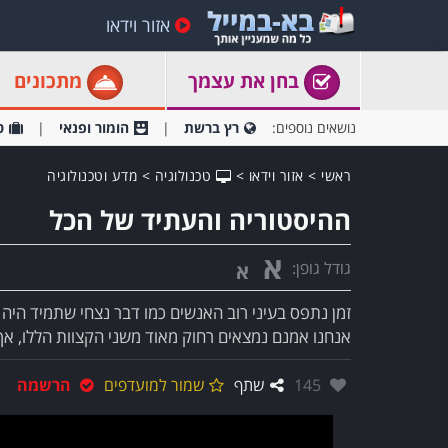
אזור וידאו
בחן את עצמך
מתכונים
נושאים נוספים:
רץ ברשת
הומור ופנאי
ט
ראשי
>
אזור וידאו
>
טכנולוגיה
>
מדע וטכנולוגיה
ההיסטוריה והעתיד של הכל
א
גודל גופן:
א
זמן נתפס בעיני רוב האנשים כמו דבר נצחי שתמיד היה ו
אנחנו אמנם נמצאים רחוק מאוד משני הקצוות הללו, אך
אהבו:
145
שתף
שמור למועדפים
הרשמה