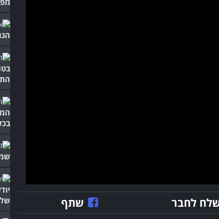
מפת
הגוף שלנו
בטו
התש
בכל
שמס
יוד
לח לחבר
שתף
שלכ