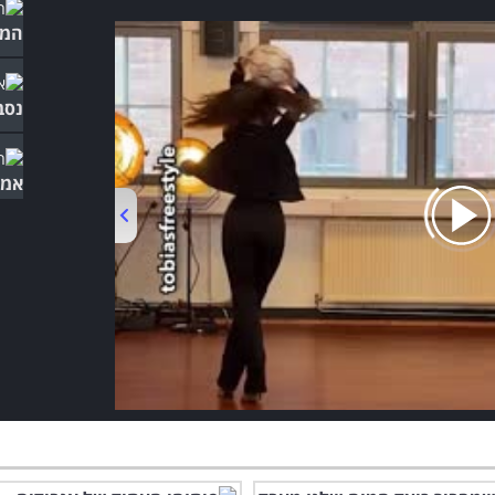
המו
נסב
אמי
00:00
/
01:01
גור