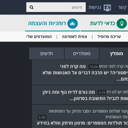
 קשר
נגישות
כדאי לדעת
רוחניות והעצמה
עריכת פרופיל
צפית לאחרונה
המועדפים שלי
מומלץ
פופולריים
חדשים
מה קרה לפני
10:06
סטוריה? יש הרבה דברים על האנושות שלא
תם...
מה גורם לריח גוף ומה ניתן
4:29
ות לגביו? התשובה בסרטון...
5:08
ור תולדות המספרים: סרטון מרתק ומלא במידע