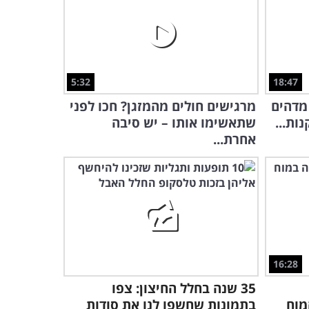
מה באמת עומד
5:26
ורי הנוסחה של איינשטיין? הסבר מרתק!
הרצאה מרתקת: החייזרים
5:32
18:47
נחתו – והם מוכנים לעבוד
בחינם!
מדהים
מרגישים חולים מהמזגן? חכו לפני
45:17
ות...
שתאשימו אותו – יש סיבה
אחרת...
אתגר לחכמים בלבד: האם
תצליחו לנצח את הווירוס
בחידה הזו?
5:54
16:28
35 שנה בחלל החיצון: צפו
מוח
בתמונות שחשפו לנו את סודות