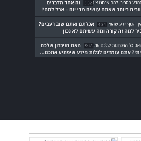
זה אחד הדברים
5:32
זרים ביותר שאתם עושים מדי יום – אבל למה?
אכלתם ואתם שוב רעבים?
4:34
יר למה זה קורה ומה עשיתם לא נכון
האם הזיכרון שלכם
5:18
תי? אתם עומדים לגלות מידע שיפתיע אתכם...
זה המבחן האולטימטיבי
שרובוט צריך לעבור כדי
להיחשב "אנושי"
4:43
סוף סוף הסבר ברור ומובן
לשאלה – "איך הגוף נלחם
בווירוס?"
3:59
מה באמת
5:32
ם לכאבי ראש? הסרטון המרתק הזה מגלה את