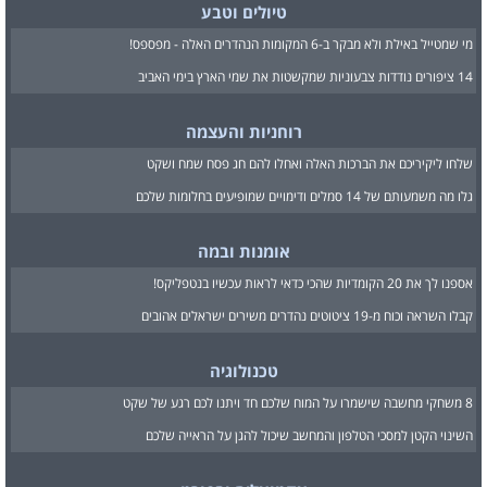
טיולים וטבע
מי שמטייל באילת ולא מבקר ב-6 המקומות הנהדרים האלה - מפספס!
14 ציפורים נודדות צבעוניות שמקשטות את שמי הארץ בימי האביב
רוחניות והעצמה
שלחו ליקיריכם את הברכות האלה ואחלו להם חג פסח שמח ושקט
גלו מה משמעותם של 14 סמלים ודימויים שמופיעים בחלומות שלכם
אומנות ובמה
אספנו לך את 20 הקומדיות שהכי כדאי לראות עכשיו בנטפליקס!
קבלו השראה וכוח מ-19 ציטוטים נהדרים משירים ישראלים אהובים
טכנולוגיה
8 משחקי מחשבה שישמרו על המוח שלכם חד ויתנו לכם רגע של שקט
השינוי הקטן למסכי הטלפון והמחשב שיכול להגן על הראייה שלכם