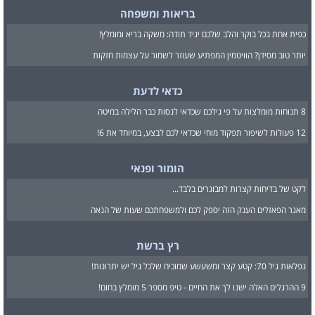
בריאות ומשפחה
כפית אחת בכל בוקר והלב שלכם יגיד תודה: משקה בריא ומומלץ!
יותר טוב מסידן? הוויטמין המפתיע שעוזר לשמור על עצמות חזקות
כדאי לדעת
8 תנוחות מומלצות על פי גילכם שכדאי לנסות כבר הלילה במיטה
12 פעולות לשיפור תפקוד מוחי שכדאי לכם לבצע, במיוחד את 6!
הומור ופנאי
לקט של בדיחות קצרות למבוגרים בלבד...
מאגר הפאזלים הענק הזה יספק לכם ולמשפחתכם שעות של הנאה
רץ ברשת
נפלאות גיל 70: קטע קצר ומשעשע שמוכיח שלכל גיל יש יתרונות!
9 ההרגלים האלה ישנו לך את החיים - טיפ מספר 5 מומלץ בחום!