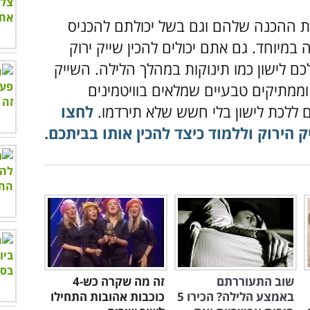
לות ההכנה שלהם וגם בשל יכולתם להכניס
 במיוחד. גם אתם יכולים להכין שייק ירוק
לכם לישון כמו תינוקות במהלך הלילה. השייק
וממתיקים טבעיים שמלאים בוויטמינים
כם ללכת לישון בלי חשש שלא תירדמו.
לחצו
ק הירוק וללמוד כיצד להכין אותו בביתכם.
שוב התעוררתם
זה מה שקרה כש-4
באמצע הלילה? הכירו 5
כוכבות אהובות התחילו