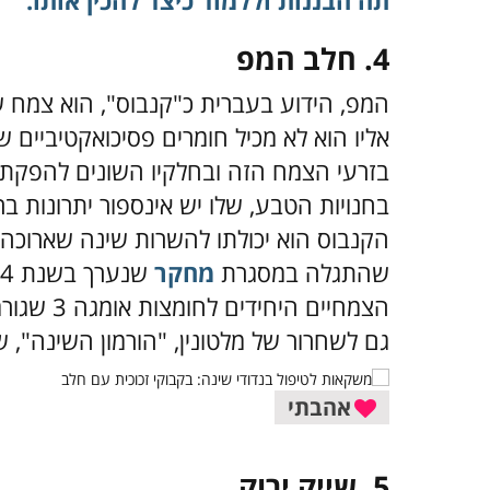
תה הבננות וללמוד כיצד להכין אותו.
4.
חלב המפ
המפ, הידוע בעברית כ"קנבוס", הוא צמח שק
אליו הוא לא מכיל חומרים פסיכואקטיביים 
בזרעי הצמח הזה ובחלקיו השונים להפקת מג
בחנויות הטבע, שלו יש אינספור יתרונות ב
הקנבוס הוא יכולתו להשרות שינה שארוכה
שהתגלה במסגרת
מחקר
הצמחיים ה
גם לשחרור של מלטונין, "הורמון השינה", ש
אהבתי
5.
שייק ירוק