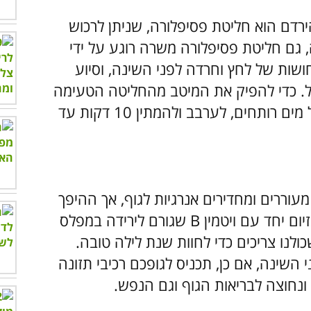
רדם הוא חליטת פסיפלורה, שניתן לרכוש
, גם חליטת פסיפלורה משרה רוגע על ידי
ושות של לחץ וחרדה לפני השינה, וסיוע
יל. כדי להפיק את המיטב מהחליטה הטעימה
הזו מומלץ לשים כפית אחת ממנה בכוס של מים רותחים, לערבב ולהמתין 10 דקות עד
וררים ומחדירים אנרגיות לגוף, אך ההיפך
הוא הנכון! השילוב האידאלי בין אשלגן ומגנזיום יחד עם ויטמין B שגורם לירידה במפלס
לנו צריכים כדי לחוות שנת לילה טובה.
שינה, אם כן, תכניס לגופכם רכיבי תזונה
ונחוצה לבריאות הגוף וגם הנפש.