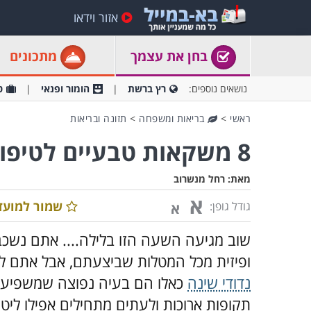
אזור וידאו
בחן את עצמך
מתכונים
נושאים נוספים:
רץ ברשת
הומור ופנאי
ט
ראשי
>
בריאות ומשפחה
>
תזונה ובריאות
8 משקאות טבעיים לטיפול בנדודי שינה
מאת:
רחל מנשרוב
א
שמור למועד
גודל גופן:
א
שוב מגיעה השעה הזו בלילה.... אתם נשכב
ופיזית מכל המטלות שביצעתם, אבל אתם לא
נדודי שינה
כאלו הם בעיה נפוצה שמשפיעה
תקופות ארוכות ולעתים מתחילים אפילו ליט