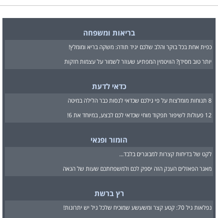
בריאות ומשפחה
כפית אחת בכל בוקר והלב שלכם יגיד תודה: משקה בריא ומומלץ!
יותר טוב מסידן? הוויטמין המפתיע שעוזר לשמור על עצמות חזקות
כדאי לדעת
8 תנוחות מומלצות על פי גילכם שכדאי לנסות כבר הלילה במיטה
12 פעולות לשיפור תפקוד מוחי שכדאי לכם לבצע, במיוחד את 6!
הומור ופנאי
לקט של בדיחות קצרות למבוגרים בלבד...
מאגר הפאזלים הענק הזה יספק לכם ולמשפחתכם שעות של הנאה
רץ ברשת
נפלאות גיל 70: קטע קצר ומשעשע שמוכיח שלכל גיל יש יתרונות!