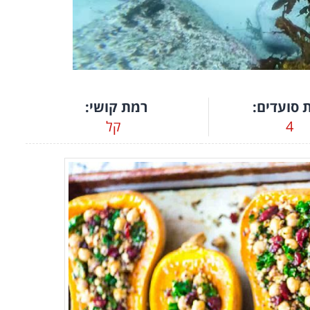
00:00
/
02:34
 סועדים:
רמת קושי:
4
קל