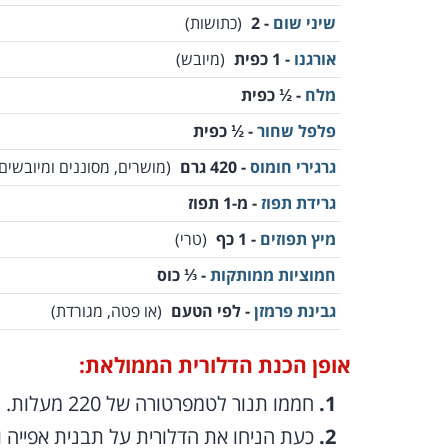
שיני שום
- 2
(כתושות)
אורגנו
- 1 כפית
(מיובש)
מלח
- ½ כפית
פלפל שחור
- ½ כפית
גרגירי חומוס
- 420 גרם
(מושרים, מסוננים ומיובשים
גרידת תפוז
- מ-1 תפוז
מיץ תפוזים
- 1 כף
(טרי)
חמוציות ממותקות
- ⅓ כוס
גבינת פרמזן
- לפי הטעם
(או פטה, מגורדת)
אופן הכנת הדלורית הממולאת:
חממו תנור לטמפרטורה של 220 מעלות.