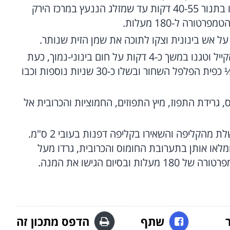
הדלורית, פזרו מעט מלח ופלפל שחור ואפו בתנור 40-55 דקות עד שמזלג הננעץ במרכז הירק
רה ל-180 מעלות.
ל אש בינונית וצקו לתוכה את שמן הזית שנותר.
כאשר השמן חם, הוסיפו פנימה את כרוב הקייל וטגנו במשך כ-4 דקות על חום בינוני-נמוך, כעת
הוסיפו גם את האורגנו, ½ כפית המלח, ו-½ כפית הפלפל השחור ובשלו כ-30 שניות נוספות וכבו
חומוס, גרידת התפוז, מיץ התפוזים, החמוציות והכרובית אל
בעזרת כף הסירו את בשר הדלורית המבושלת מהקליפה והשאירו בקליפה דפנות בעובי 2 ס"מ.
מלאו אותן בתערובת החומוס והכרובית, גרדו מעל
שתף
הדפס מתכון זה