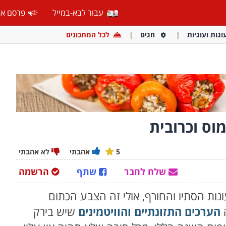
עבור לבא-במייל
פרסם אצ
וגות ועוגיות
חגים
לכל המתכונים
וס וכרובית
5
אהבתי
לא אהבתי
שלח לחבר
שתף
הרשמה
ונות הסתיו והחורף, אולי זה הצבע הכתום
ה
הערכים התזונתיים והוויטמינים
שיש בירק