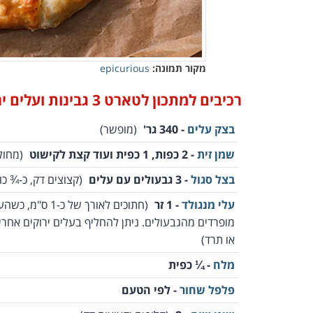
מקור תמונה:
epicurious
רכיבים למתכון לטארט 3 גבינות ועלים ירוקים:
בצק עלים
- 340 גר'
(מופשר)
שמן זית
- 2 כפות, 1 כפית ועוד קצת לקישוט
(מחול
בצל סגול
- 3 גבעולים עם עלים
(קצוצים דק, כ-¾ כו
עלי מנגולד
- 1 זר
(חתוכים לאורך של כ-1 ס"מ,
מופרדים מהגבעולים. ניתן להחליף בעלים ירוקים אחרים
או תרד)
מלח
- ¼ כפית
פלפל שחור
- לפי הטעם