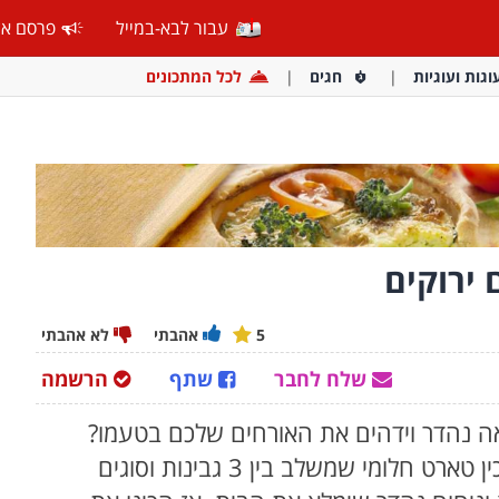
עבור לבא-במייל
פרסם אצ
וגות ועוגיות
חגים
לכל המתכונים
5
אהבתי
לא אהבתי
שלח לחבר
שתף
הרשמה
 נהדר וידהים את האורחים שלכם בטעמו?
הגעתם למקום הנכון! היום תלמדו איך להכין טארט חלומי שמשלב בין 3 גבינות וסוגים