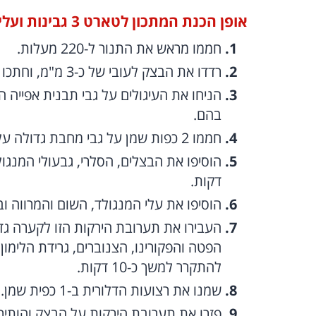
אופן הכנת המתכון לטארט 3 גבינות ועלים ירוקים:
חממו מראש את התנור ל-220 מעלות.
רדדו את הבצק לעובי של כ-3 מ"מ, וחתכו ממנו עיגולים בקוטר של 30 ס"מ.
הניחו את העיגולים על גבי תבנית אפייה ה
בהם.
חממו 2 כפות שמן על גבי מחבת גדולה על להבה גבוהה-בינונית.
דקות.
הוסיפו את עלי המנגולד, השום והמרווה ובשלו
העבירו את תערובת הירקות הזו לקערה גדו
להתקרר למשך כ-10 דקות.
שמנו את רצועות הדלורית ב-1 כפית שמן.
פזרו את תערובת הירקות על הבצק והותירו שולי