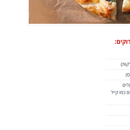
קות)
ס)
 כשהעלים
 כמו קייל