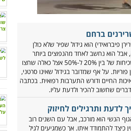
00:00
/
01:08
רן פיברואידי) הוא גידול שפיר שלא כולן
, אבל הוא נחשב לאחד מהנפוצים ביותר
בקרב נשים, עם שכיחות של בין 20% ל-50% אצל כאלה שחצו
ה-30 ועדיין פוריות. על אף שמדובר בגידול שאינו סרטני,
איכות החיים ודורש התערבות רפואית. בכתבה
ך לדעת ותרגילים לחיזוק
הגוף הנשי הוא מורכב, אבל עם השנים רוב
ן כיצד להתמודד איתו. אך כשמגיעים לגיל