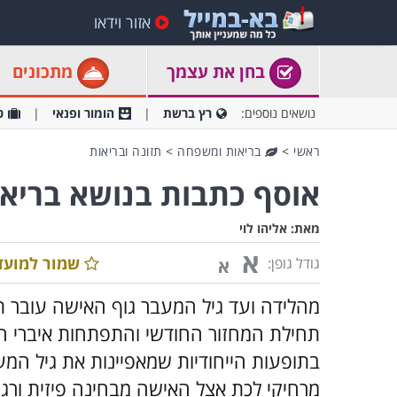
אזור וידאו
בחן את עצמך
מתכונים
נושאים נוספים:
רץ ברשת
הומור ופנאי
ט
ראשי
>
בריאות ומשפחה
>
תזונה ובריאות
אוסף כתבות בנושא בריא
מאת:
אליהו לוי
א
שמור למועד
גודל גופן:
א
מהלידה ועד גיל המעבר גוף האישה עובר ת
תחילת המחזור החודשי והתפתחות איברי הגו
בתופעות הייחודיות שמאפיינות את גיל המעב
מרחיקי לכת אצל האישה מבחינה פיזית ורג