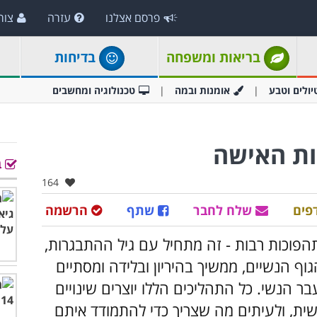
פרסם אצלנו
עזרה
צור
בריאות ומשפחה
בדיחות
יולים וטבע
אומנות ובמה
טכנולוגיה ומחשבים
ות האישה
ב
אהבו:
164
פים
שלח לחבר
שתף
הרשמה
הפוכות רבות - זה מתחיל עם גיל ההתבגרות,
ף הנשיים, ממשיך בהיריון ובלידה ומסתיים
ר הנשי. כל התהליכים הללו יוצרים שינויים
שית, ולעיתים מה שצריך כדי להתמודד איתם