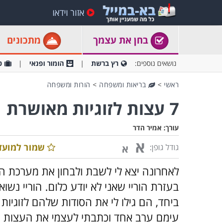
אזור וידאו
בחן את עצמך
מתכונים
נושאים נוספים:
רץ ברשת
הומור ופנאי
ט
ראשי
>
בריאות ומשפחה
>
הורות ומשפחה
7 עצות לזוגיות מאושרת
עורך:
אמיר הדר
א
שמור למועד
גודל גופן:
א
לאחרונה יצא לי לשבת ולבחון את מערכת הי
ביחד, הם גילו לי את הסודות שלהם לזוגיות
עימם ערב אחד וכתבתי לעצמי את העצות ששי