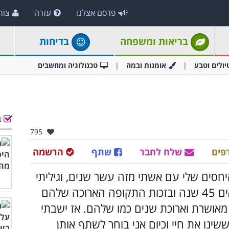
פרסם אצלנו
עזרה
צור
בריאות ומשפחה
בדיחות
יולים וטבע
אומנות ובמה
טכנולוגיה ומחשבים
ב
אהבו:
795
פים
שלח לחבר
שתף
הרשמה
חסים שלי עם אשתי מזה עשר שנים, וגיליתי
בעזרת הוריי שאני לא יודע כלום. הוריי נשואים 45 שנה ובזכות התקופה הארוכה שלהם
 מאושרת וארוכת שנים כמו שלהם. אז ישבתי
נו את חיי וכיום אני בוחר לשתף אותן