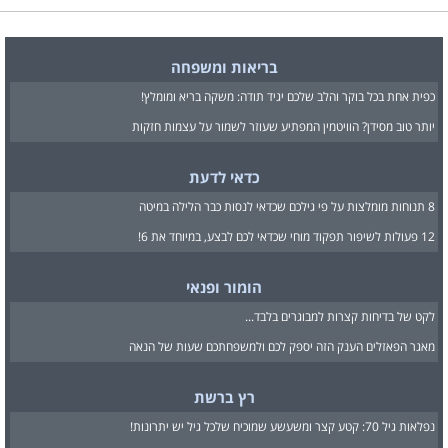
בריאות ומשפחה
כפית אחת בכל בוקר והלב שלכם יגיד תודה: משקה בריא ומומלץ!
יותר טוב מסידן? הוויטמין המפתיע שעוזר לשמור על עצמות חזקות
כדאי לדעת
8 תנוחות מומלצות על פי גילכם שכדאי לנסות כבר הלילה במיטה
12 פעולות לשיפור תפקוד מוחי שכדאי לכם לבצע, במיוחד את 6!
הומור ופנאי
לקט של בדיחות קצרות למבוגרים בלבד...
מאגר הפאזלים הענק הזה יספק לכם ולמשפחתכם שעות של הנאה
רץ ברשת
נפלאות גיל 70: קטע קצר ומשעשע שמוכיח שלכל גיל יש יתרונות!