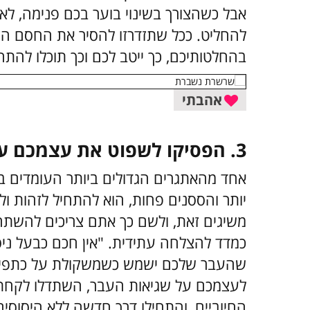
אבל כשהצורך בשינוי בוער בכם פנימה, לא 
להחליט. ככל שתזדרזו להסיר את החסם הז
בהחלטותיכם, כך ייטב לכם וכך תוכלו להתח
אהבתי
3. הפסיקו לשפוט את עצמכם על סמך העבר שלכם
אחד מהאתגרים הגדולים ביותר העומדים בפ
יותר והססנים פחות, הוא להתחיל לזהות ו
משיגים זאת, ולשם כך אתם צריכים להשת
כמדד להצלחה עתידית. "אין חכם כבעל ניסיו
שהעבר שלכם ישמש כשמשקולת על כתפיכ
לעצמכם על שגיאות העבר, השתדלו לקחת 
החיוביים, והתחילו דרך חדשה ללא היסוסים