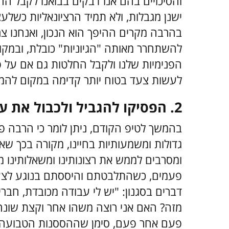
והסיכויים בהם אנו דבקים בבואנו לקבל הח
ישנן מגבלות, ולא תמיד הרציונאליות כשלע
בהרבה מקרים ההיפך הוא הנכון, ואנחנו צ
להשתחרר מאותה "הגיוניות" כובלת, ובמק
הפנימיות שלנו ולקבל החלטות גם אם על פני
לעשות צעד בטוח יותר קדימה במקום להמ
2. הפסיקו להגביל ולכבול את עצמכם
בהמשך לטיפ הקודם, ניתן לומר כי הרבה 
גדולות ומשמעותיות בחיינו, מקורה בכך שאנ
ומסרבים לממש את רצונותינו ומשאלותינו מ
פעמים, כשהתלבטתם והיססתם בנוגע לצע
דברים בסגנון: "יש לי עבודה מכובדת, חבר
מזה? האם אני רוצה משהו אחר וקצת שונה
פעם אחר פעם, סימן שההססנות הטבועה ב