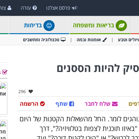
פרסם אצלנו
עזרה
צור
בריאות ומשפחה
בדיחות
יולים וטבע
אומנות ובמה
טכנולוגיה ומחשבים
סיק להיות הססנים
ב
אהבו:
296
פים
שלח לחבר
שתף
הרשמה
והגים לומר. החל מהשאלות הקטנות של היום
באיזו תוכנית לצפות בטלוויזיה?", דרך
ב לרכוש?" או "היכן לקנות דירה?" ועד