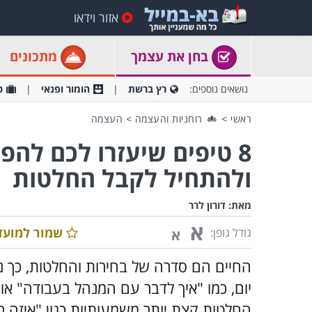
אזור וידאו
בחן את עצמך
מתכונים
נושאים נוספים:
רץ ברשת
הומור ופנאי
ט
ראשי
>
רוחניות והעצמה
>
העצמה
8 טיפים שיעזרו לכם להפ
ולהתחיל לקבל החלטות
מאת:
דורון לרר
א
שמור למועד
גודל גופן:
א
החיים הם סדרה של בחירות והחלטות, כך נ
יום, כמו "איך לדבר עם המנהל בעבודה" או "
החלטות קצת יותר משמעותיות כגון "איזה רכ