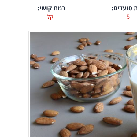
 סועדים:
רמת קושי:
5
קל