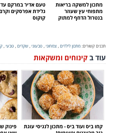
מתכון למשקה בריאות
טעם אדיר במרקם עדין
מתפוחי עץ שעוזר
גלידת אפרסקים וקרם
בנטרול הדחף למתוק
קוקוס
תכנים קשורים:
מתכון לילדים
,
צמחוני
,
טבעוני
,
שקדים
,
טבעי
,
קל
עוד ב
קינוחים ומשקאות
קחו ביס ועוד ביס - מתכון לנגיסי עוגת
פינוק של
גזר מרעננים וטעימים!
שאי אפש