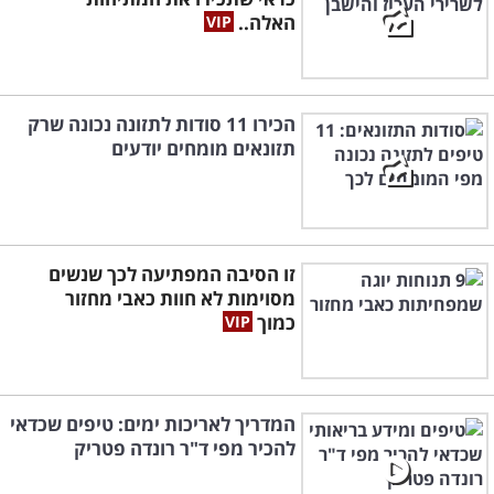
כשרים בלבד, בדיקת רעלים סביבתיים, בדיקת
האלה..
מזונות על ועוד.
למידע נוסף על בדיקת LRA לאיתור
הכירו 11 סודות לתזונה נכונה שרק
תזונאים מומחים יודעים
רגישויות למזון, לחצו כאן >
זו הסיבה המפתיעה לכך שנשים
מסוימות לא חוות כאבי מחזור
כמוך
המדריך לאריכות ימים: טיפים שכדאי
להכיר מפי ד"ר רונדה פטריק