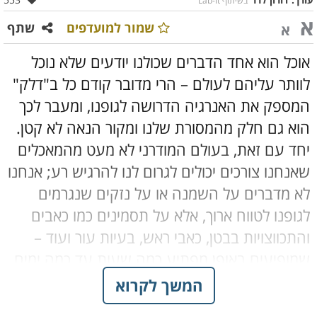
בשיתוף Lab-It
א
שמור למועדפים
שתף
א
אוכל הוא אחד הדברים שכולנו יודעים שלא נוכל
לוותר עליהם לעולם – הרי מדובר קודם כל ב"דלק"
המספק את האנרגיה הדרושה לגופנו, ומעבר לכך
הוא גם חלק מהמסורת שלנו ומקור הנאה לא קטן.
יחד עם זאת, בעולם המודרני לא מעט מהמאכלים
שאנחנו צורכים יכולים לגרום לנו להרגיש רע; אנחנו
לא מדברים על השמנה או על נזקים שנגרמים
לגופנו לטווח ארוך, אלא על תסמינים כמו כאבים
והתכווצויות בבטן, כאבי ראש, בעיות עור ועוד –
שמופיעים באופן מפתיע כמה שעות עד כמה ימים
לאחר אכילת סוגי מזון מסוימים. לתופעה הזו, שלא
המשך לקרוא
מעט אנשים סובלים ממנה, יש שם: רגישות למזון,