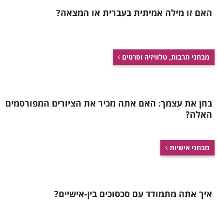
גרד / פריחה בעור
– הרגישויות המטרידות
האם זו מילה אמיתית בעברית או המצאה?
עלולות להשפיע אפילו על עורנו, ולגרום
לגירוד טורדני ולפריחות המופיעות בעור ללא
סיבה.
מבחני תרבות, טלוויזיה וסרטים
מעי רגיז (
IBS
)
– תסמונת שכוללת כאבי בטן
כרוניים, חוסר נוחות בקיבה, ושינויים תכופים
בהרגלי היציאות.
בחן את עצמך: האם אתה מכיר את הציורים המפורסמים
מחלות מעיים דלקתיות (
IBD
)
– פגיעה
האלה?
דלקתית במערכת העיכול אשר עלולה להוביל
להתפרצותן של המחלות קרוהן או קוליטיס
מבחני אישיות
כיבית. מחלות אלו גורמות להפרעות קשות
בתפקוד מערכת העיכול.
ירידה במשקל
– ירידה חדה ופתאומית
איך אתה מתמודד עם סכסוכים בין-אישיים?
במשקל, שבמסגרתה אתם משילים כמה
וכמה קילוגרמים, אולי תיתפס כמשהו חיובי