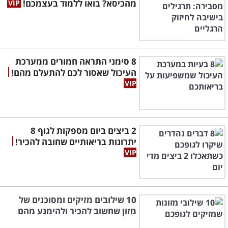
מהכיסא? בואו ללמוד בעצמכם!
הנוצרת במהלך החיים ובה ניתן לטפל על ידי
הימנעות מחשיפה לגלוטן למשך זמן מסוים, לבין
צליאק (דגנת) שהיא מחלה אוטואימיונית.
8 סימני התראה חמורים ממערכת
העיכול שאסור לכם להתעלם מהם!
2 ביצים ביום מספקות לגוף 8
יתרונות בריאותיים שחובה להכיר!
10 שילובים מזיקים ומסוכנים של
ביצים
– גם ביצים הן מאכל שרבים מפתחים
מזון שחשוב להכיר ולהימנע מהם