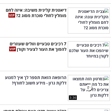
דיאטנית קלינית משיבה: איזה לחם
מומלץ לחולי סוכרת מסוג 2?
7 רכיבים טבעיים וזולים שעוזרים
בוטנים –
רגישות לבוטנים יכולה להיגרם מאכילת
להפוך את העור לצעיר וקורן
כל מוצר המכיל בתוכו בוטנים, כמו חמאת בוטנים,
שמן בוטנים ואפילו חטיפי בוטנים. התסמינים
כוללים בעיקר כאבי בטן, בחילות, הקאות וכיוצא
הרופאה הזאת תספר לך איך למנוע
בזה.
דלקת גרון - מידע חשוב לחורף!
שמרים
– השמרים משמשים אותנו לאפיית סוגים
שונים של מאפים, אך ישנם אנשים המפתחים
3:36
רגישות לגבי קבוצת רכיבים זו, וגופם מייצר תגובה