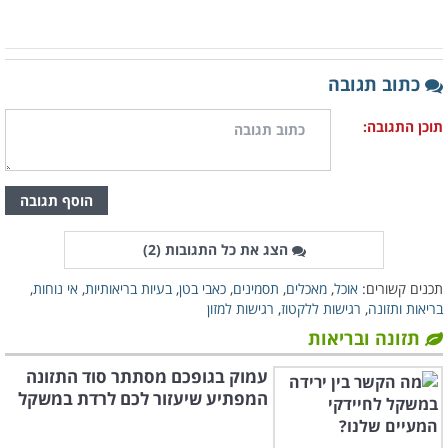
אך היא עלולה להיות תוצאה שלילית של
רגישות למזון.
כתוב תגובה
תוכן התגובה:
הוסף תגובה
הצג את כל התגובות (
2
)
תכנים קשורים:
אוכל
,
מאכלים
,
תסמינים
,
כאבי בטן
,
בעיות בריאותיות
,
אי נוחות
,
בריאות ותזונה
,
רגישות ללקטוז
,
רגישות למזון
תזונה ובריאות
עמוק בגופכם מסתתר סוד התזונה
גודש באף וסינוסיטיס
– במקרים מסוימים
המפתיע שיעזור לכם לרדת במשקל
גם תסמינים של הצטננות, כגון גודש כרוני