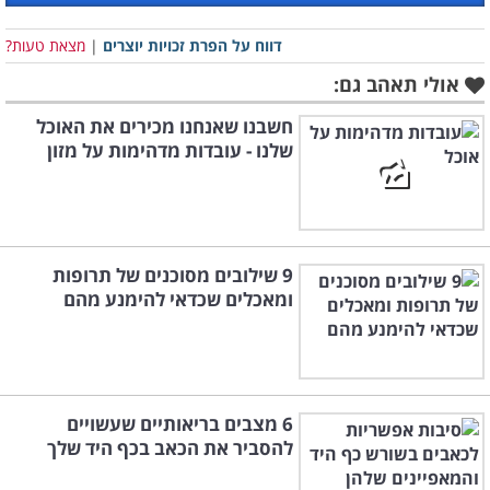
שיכולים להימשך כמה שעות או אפילו ימים לאחר
דווח על הפרת זכויות יוצרים
|
מצאת טעות?
שהאוכל התעכל, כמו למשל: כאבי בטן, נפיחות,
גזים, כאבי ראש ומיגרנות, גרד בעור ועוד, ובמקרים
אולי תאהב גם:
חריפים יותר יכולים אף להופיע שלשולים, עצירויות
חשבנו שאנחנו מכירים את האוכל
והימצאות דם בצואה.
שלנו - עובדות מדהימות על מזון
תופעה בריאותית נוספת שקיימת באותו התחום
היא אלרגיה למזון, שרבים מתבלבלים בינה ובין
רגישות למזון, אך צריך להבין כי יש הבדל בין
9 שילובים מסוכנים של תרופות
השניים: אחוז הסובלים מרגישויות למזון בקרב
ומאכלים שכדאי להימנע מהם
האוכלוסייה גדול בהרבה מאחוז הסובלים
מאלרגיות מזון. כמו כן, במקרה של אלרגיה למזון
(תגובה חיסונית שלילית לחלבון במזון), התסמינים
6 מצבים בריאותיים שעשויים
מתפרצים עד כשעתיים מאכילת המזון אליו
להסביר את הכאב בכף היד שלך
אלרגיים, ומספיק להיחשף לכמות מזערית שלו כדי