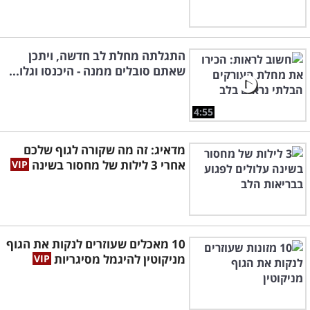
כלפיו רגישות, הבאה לידי ביטוי בתופעות הכוללות
מיגרנות, פריחות ואי נוחות במערכת העיכול,
המופיעות זמן מה לאחר אכילת ביצים או מוצרי
התגלתה מחלת לב חדשה, ויתכן
מזון שבהם יש אותן.
שאתם סובלים ממנה - היכנסו וגלו...
שקדים
–אכילת שקדים, כמו גם מיני אגוזים
אחרים, עלולה להזיק לאנשים מסוימים בעלי
4:55
רגישות, וזאת מכיוון שגופם מזהה בטעות את
מדאיג: זה מה שקורה לגוף שלכם
החלבונים שבשקד כרכיב זר ומפעיל את המערכת
אחרי 3 לילות של מחסור בשינה
החיסונית כנגדם. כתוצאה מכך מופיעים
התסמינים לרגישות כגון כאב בטן ונפיחות, אך גם
שלשולים, עור מגרד ואקנה יכולים להיגרם מכך.
10 מאכלים שעוזרים לנקות את הגוף
מניקוטין להיגמל מסיגריות