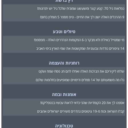
רץ ברשת
נפלאות גיל 70: קטע קצר ומשעשע שמוכיח שלכל גיל יש יתרונות!
9 ההרגלים האלה ישנו לך את החיים - טיפ מספר 5 מומלץ בחום!
טיולים וטבע
מי שמטייל באילת ולא מבקר ב-6 המקומות הנהדרים האלה - מפספס!
14 ציפורים נודדות צבעוניות שמקשטות את שמי הארץ בימי האביב
רוחניות והעצמה
שלחו ליקיריכם את הברכות האלה ואחלו להם חג פסח שמח ושקט
גלו מה משמעותם של 14 סמלים ודימויים שמופיעים בחלומות שלכם
אומנות ובמה
אספנו לך את 20 הקומדיות שהכי כדאי לראות עכשיו בנטפליקס!
קבלו השראה וכוח מ-19 ציטוטים נהדרים משירים ישראלים אהובים
טכנולוגיה