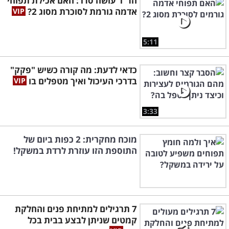
הד"ר עושה סדר: האם אכילת תפוחי
דלקתית לאחר צריכת מאכלים שכאלה. רגישות
אדמה גורמת לסוכרת מסוג 2?
לשמרים מתבטאת בכאבי בטן, כאבי ראש, מיגרנות
ושאר התופעות המיוחסות לרגישויות נפוצות
5:11
למזונות.
כדאי לדעת: מה קורה כשיש "פקק"
הבדיקה המקיפה ביותר לרגישויות
בדרכי העיכול ואיך מטפלים בו
למזון
3:33
מכיוון שתסמיני הרגישות מופיעים לרוב רק
יום-יומיים לאחר אכילת המזון, לא תמיד פשוט
מוכח מחקרית: 2 כפות ביום של
להבין מה סוג המאכלים שאחראי למצב. עד היום
התוספת הזו עוזרת לרדת במשקל!
אבחון רגישויות למזונות נעשה בשיטת
האלימינציה - שבמסגרתה מנסים לבודד את מה
שאנחנו אוכלים עד שמוצאים את הגורם
7 תרגילים למתיחת פנים והחלקת
הבעייתי. זהו תהליך ארוך ומייגע המצריך סבלנות
קמטים שניתן לבצע בבית בכל