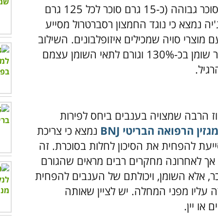
למרות שענבים נחשבים לפרי בעל תכולת סוכר גבוהה (כ-15 גרם סוכר לכל 125 גרם
יה נמצא כי נוגד החמצון רסברטרול מסייע
מוצרי סויה שמכילים איזופלבונים. השילוב
הזה מסייע להפחית את יכולת התאים לאגור שומן בכ-130% וגורם לתאי השומן עצמם
ז הרבה שמצויה בענבים ביחס לפירות
נמצא כי צריכת
קבוע מסייעת להפחית את הסיכון לחלות בסוכרת. זה
 אך לאחרונה מחקרים רבים מראים שהגורם
כר, אלא השומן, ויכולתם של הענבים להפחית
 עליו מפני המחלה. יש לציין שאותה
או יין.