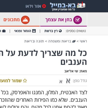
אזור וידאו
בחן את עצמך
מתכונים
נושאים נוספים:
רץ ברשת
הומור ופנאי
ט
ראשי
>
בריאות ומשפחה
>
תזונה ובריאות
כל מה שצריך לדעת על הי
הענבים
מאת:
שי אליאב
א
שמור למועד
גודל גופן:
א
לצד האבטיח, המלון, המנגו והאפרסק, בכל
הענבים. שלא כמו הפירות האחרים שהוזכרו
מאוד לקחת אתנו לכל מקום, והם יכולים לשד