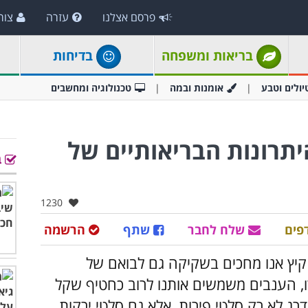
פרסם אצלנו
עזרה
צור
בריאות ומשפחה
בדיחות
יולים וטבע
אומנות ובמה
טכנולוגיה ומחשבים
תרונות הבריאותיים של
ב
אהבו:
1230
פים
שלח לחבר
שתף
הרשמה
 קיץ אנו מחכים בשקיקה גם לבואם של
, הענבים משמשים אותנו לרוב כחטיף שקל
רג לא רק סלטי פירות, אלא גם סלטי ירקות