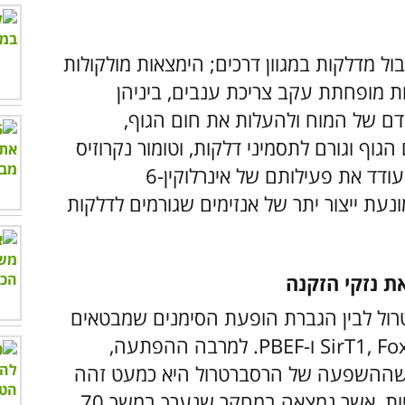
ול מדלקות במגוון דרכים; הימצאות מולקולות
ות מופחתת עקב צריכת ענבים, ביניהן
חסום הדם של המוח ולהעלות את חום הגוף,
ת חום הגוף וגורם לתסמיני דלקות, וטומור נקרוזיס
פקטור אלפא שגורם גם הוא לדלקות ואף מעודד את פעילותם של אינרלוקין-6
ענבים מונעת ייצור יתר של אנזימים שגורמים לדלקות
טרול לבין הגברת הופעת הסימנים שמבטאים
3 גנים שקשורים לתוחלת חיים ארוכה – SirT1, Fox0 ו-PBEF. למרבה ההפתעה,
שההשפעה של הרסברטרול היא כמעט זהה
להשפעה של דיאטה שכוללת הגבלת קלוריות, אשר נמצאה במחקר שנערך במשך 70