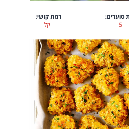
 סועדים:
רמת קושי:
5
קל