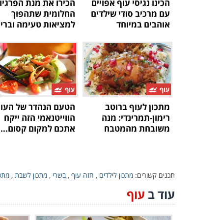
הכינו נגיסי עוף אפויים
הכירו את מנת הפרגיו
עם מרכיב סודי שילדים
החלומית שתהפוך
אוהבים במיוחד
למציאות טעימה וברי
עוף
עוף
מתכון לעוף ברוטב
הטעם הנהדר של העו
רימון-תמרינדי: מנה
הווייטנאמי הזה ייקח
משובחת מהמטבח
אתכם למקום קסום...
הגיאורגי
תכנים קשורים:
מתכון לילדים
,
חזה עוף
,
בשרי
,
מתכון לשבת
,
מתכו
עוד ב
עוף