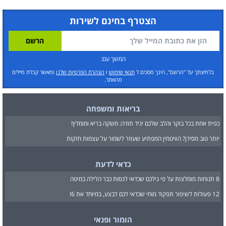
הצטרף בחינם לשירות
המשך עם:
בלחיצתך על "הרשם", הינך מסכים ל
תנאי שימוש
ו
הצהרת הפרטיות שלנו
ומאשר קבלת מיילים
מהאתר.
בריאות ומשפחה
כפית אחת בכל בוקר והלב שלכם יגיד תודה: משקה בריא ומומלץ!
יותר טוב מסידן? הוויטמין המפתיע שעוזר לשמור על עצמות חזקות
כדאי לדעת
8 תנוחות מומלצות על פי גילכם שכדאי לנסות כבר הלילה במיטה
12 פעולות לשיפור תפקוד מוחי שכדאי לכם לבצע, במיוחד את 6!
הומור ופנאי