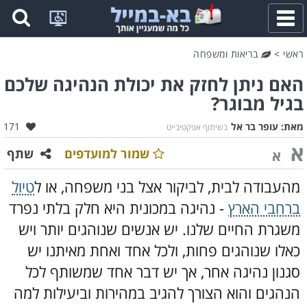
פתח
תפריט
ראשי
>
בריאות ומשפחה
האם ניתן לחזק את יכולת הנהיגה שלכם
בגיל מבוגר?
אהבו:
מאת:
עופר בר אל
171
בשיתוף אפקטיבייט
א
שמור למועדפים
שתף
א
מהעבודה לבית, לביקור אצל בני משפחה, או ל
טיול
ברחבי הארץ
- נהיגה במכונית היא חלק בלתי נפרד
משגרת החיים שלנו. יש אנשים שנוהגים יותר ויש
כאלו שנוהגים פחות, ולכל אחד ואחת מאיתנו יש
סגנון נהיגה אחר, אך יש דבר אחד שמשותף לכל
הנהגים והוא הצורך להגיב במהירות וביעילות למה