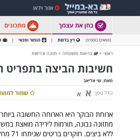
אזור וידאו
בחן את עצמך
מתכונים
נושאים נוספים:
רץ ברשת
הומור ופנאי
ט
ראשי
>
בריאות ומשפחה
>
תזונה ובריאות
חשיבות הביצה בתפריט הי
מאת:
שי אליאב
א
שמור למועד
גודל גופן:
א
ארוחת הבוקר היא הארוחה החשובה ביותר בי
מתזונה נבונה, תורמות לירידה מואצת במשק
ללא ביצ