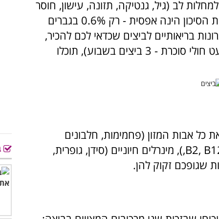
מחלות לב (גיל, גנטיקה, תזונה, עישון, חוסר
פעילות גופנית ועוד...), תרומת הביצים לרמת הסיכון הינה אפסית - רק 0.6% בגברים
0 בנשים. מעבר לכך קיימים עוד 9 יתרונות בריאותיים לביצים שכדאי לכם להכיר,
ואם תוסיפו לתזונתכם 5 ביצים בשבוע (למעט חולי סוכרת - 3 ביצים בשבוע), תוכלו
את כל אבות המזון (פחמימות, חלבונים
ב
, B1
,
), מינרלים חיוניים (סידן, גופרית,
יות שגופכם זקוק להן.
כיחו שבזכות שני מרכיבים המצויים בביצה: