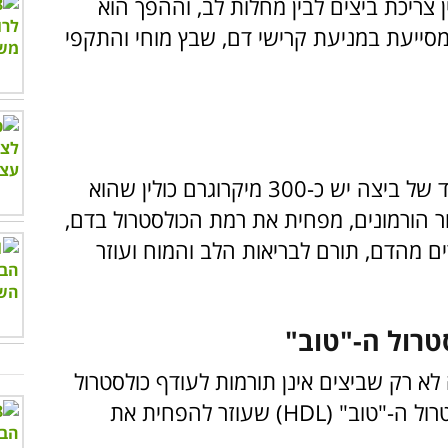
ן צריכת ביצים לבין מחלות לב, וההפך הוא
מסייעת במניעת קרישי דם, שבץ מוחי והתקפי
ביצים הינן מקור נהדר של כולין. בחלמון אחד של ביצה יש כ-300 מיקרוגרם כולין שהוא
ור הורמונים, מפחית את רמת הכולסטרול בדם,
רים מהדם, תורם לבריאות הלב והמוח ועוזר
לא רק שביצים אינן תורמות לעודף כולסטרול
"רע" (LDL), אלא הן תורמות לעלייה בכולסטרול ה-"טוב" (HDL) שעוזר להפחית את