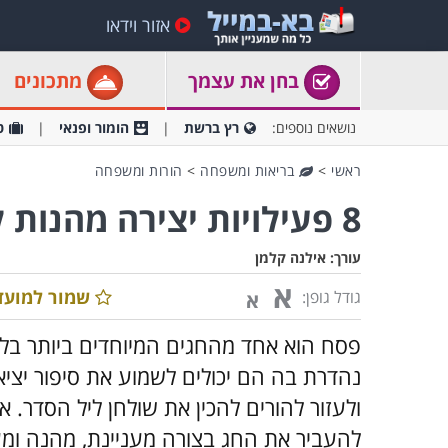
אזור וידאו
בחן את עצמך
מתכונים
נושאים נוספים:
רץ ברשת
הומור ופנאי
ט
ראשי
>
בריאות ומשפחה
>
הורות ומשפחה
8 פעילויות יצירה מהנות לילדים בהשראת חג הפסח
עורך:
אילנה קלמן
א
שמור למועד
גודל גופן:
א
פסח הוא אחד מהחגים המיוחדים ביותר בלו
נהדרת בה הם יכולים לשמוע את סיפור יצי
ולעזור להורים להכין את שולחן ליל הסדר. 
להעביר את החג בצורה מעניינת, מהנה ומעש