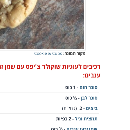
מקור תמונה:
Cookie & Cups
רכיבים לעוגיות שוקולד צ'יפס עם שמן זר
ענבים:
סוכר חום
- 1 כוס
סוכר לבן
- ½ כוס
ביצים
- 2
(גדולות)
תמצית וניל
- 2 כפיות
שמן זרעי ענבים
- ¾ כוס