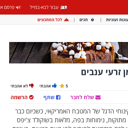
עבור לבא-במייל
פרסם אצ
וגות ועוגיות
חגים
לכל המתכונים
 זרעי ענבים
5
אהבתי
לא אהבתי
שלח לחבר
שתף
הרשמה
ינוחי הדגל של המטבח האמריקאי, כשכיום כבר
 מתוקות, נימוחות בפה, מלאות בשוקולד צ'יפס