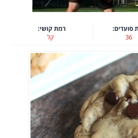
00:00
/
01:05
 סועדים:
רמת קושי:
36
קל