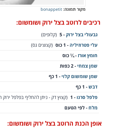
מקור תמונה:
bonappetit
רכיבים לרוטב בצל ירוק ושומשום:
גבעולי בצל ירוק
- 5
(קלופים)
עלי פטרוזיליה
- 1 כוס
(קצוצים גס)
חומץ אורז
- ¼ כוס
שמן צמחי
- 2 כפות
שמן שומשום קלוי
- 1 כף
דבש
- 1 כף
פלפל סרנו
- 1
(קצוץ דק - ניתן להחליף בפלפל ירוק ח
מלח
- לפי הטעם
אופן הכנת הרוטב בצל ירוק ושומשום: