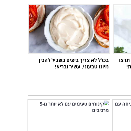
תרצו
בכלל לא צריך ביצים בשביל להכין
!
מיונז טבעוני, עשיר ובריא!