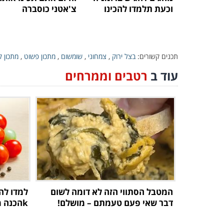
וכעת תלמדו להכינו
צ'אטני כוסברה
תכנים קשורים:
בצל ירוק
,
צמחוני
,
שומשום
,
מתכון פשוט
,
מתכון ק
עוד ב
רטבים וממרחים
המטבל הסתווי הזה לא דומה לשום
למדו לה
דבר שאי פעם טעמתם – מושלם!
kהכנה מעגבניות טריות