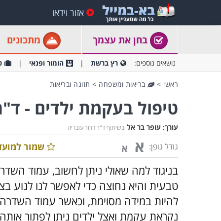
אזור וידאו
בחן את עצמך
מתכונים
נושאים נוספים:
רץ ברשת
הומור ופנאי
ט
ראשי
>
בריאות ומשפחה
>
תזונה ובריאות
טיפול בעקמת ילדים - ד"ר
עורך:
עופר בר אל
בשיתוף ד"ר דרור עובדיה
א
שמור למועד
גודל גופן:
א
בניגוד למה שאולי ניתן לחשוב, עמוד השדר
טבעית והיא נחוצה כדי לאפשר לנו לנוע בצ
להיות במידה מסוימת, וכאשר עמוד השדרה ע
נקראת עקמת ואצל ילדים ניתן לפתור אותה