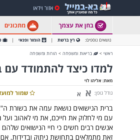
אזור וידאו
בחן את עצמך
מתכונים
נושאים נוספים:
רץ ברשת
הומור ופנאי
ט
ראשי
>
בריאות ומשפחה
>
הורות ומשפחה
למדו כיצד להתמודד עם ב
מאת:
אליהו לוי
א
שמור למועד
גודל גופן:
א
ברית הנישואים נושאת עמה את בשורת ה"ב
עם מי לחלוק את חייכם, את מי לאהוב ועל 
אנשים רבים חשים כי חיי הנישואים שלהם 
זאת מתמלאים בתחושת ניתוק ובדידות. אם 