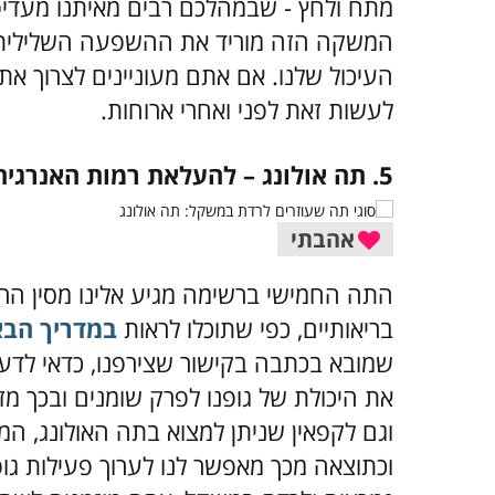
מתח ולחץ - שבמהלכם רבים מאיתנו מעדיפי
המשקה הזה מוריד את ההשפעה השלילית ש
העיכול שלנו. אם אתם מעוניינים לצרוך את
לעשות זאת לפני ואחרי ארוחות.
5. תה אולונג – להעלאת רמות האנרגיה
אהבתי
התה החמישי ברשימה מגיע אלינו מסין הר
בריאותיים, כפי שתוכלו לראות
במדריך הבא
שמובא בכתבה בקישור שצירפנו, כדאי לדע
את היכולת של גופנו לפרק שומנים ובכך מזר
וגם לקפאין שניתן למצוא בתה האולונג, 
וכתוצאה מכך מאפשר לנו לערוך פעילות גופנ