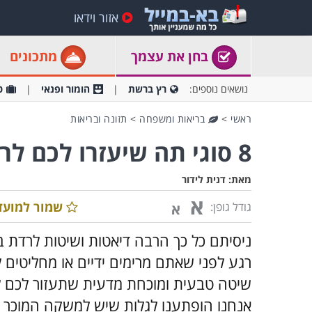
אזור וידאו
בחן את עצמך
מתכונים
נושאים נוספים:
רץ ברשת
הומור ופנאי
ט
ראשי
>
בריאות ומשפחה
>
תזונה ובריאות
8 סוגי תה שיעזרו לכם לרדת במשקל
מאת:
דנית לידור
א
שמור למועד
גודל גופן:
א
ניסיתם כל כך הרבה דיאטות ושיטות לרדת
רגע לפני שאתם מרימים ידיים או מחליטים 
שיטה טבעית ומוכחת מדעית שתעזור לכם 
אנחנו הופתענו לגלות שיש למשקה המוכר ה