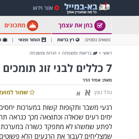
אזור וידאו
בחן את עצמך
מתכונים
נושאים נוספים:
רץ ברשת
הומור ופנאי
ט
ראשי
>
בריאות ומשפחה
>
הורות ומשפחה
7 כללים לבני זוג תומכים ונאמנים ברגעי משבר
מאת:
אמיר הדר
א
שמור למועד
גודל גופן:
א
רגעי משבר ותקופות קשות במערכות יחסים ה
ימים רעים שכאלה וכתוצאה מכך כנראה תת
לפתע שמשהו לא מתפקד כשורה במערכת הי
שמצליחים לעבור את הרגעים הלא פשוטים