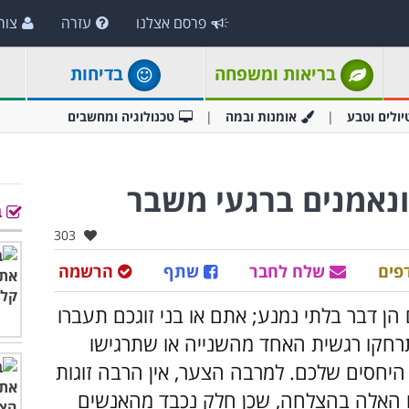
פרסם אצלנו
עזרה
צור
בריאות ומשפחה
בדיחות
יולים וטבע
אומנות ובמה
טכנולוגיה ומחשבים
ב
אהבו:
303
פים
שלח לחבר
שתף
הרשמה
ן דבר בלתי נמנע; אתם או בני זוגכם תעברו
רחקו רגשית האחד מהשנייה או שתרגישו
חסים שלכם. למרבה הצער, אין הרבה זוגות
 האלה בהצלחה, שכן חלק נכבד מהאנשים