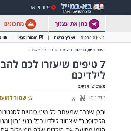
אזור וידאו
בחן את עצמך
מתכונים
נושאים נוספים:
רץ ברשת
הומור ופנאי
ט
ראשי
>
בריאות ומשפחה
>
הורות ומשפחה
7 טיפים שיעזרו לכם להבי
לילדיכם
מאת:
שי אליאב
א
שמור למועד
גודל גופן:
א
יתכן שכבר שמעתם כל מיני כינויים לסגנונות
הליקופטר" שצמוד לילדיו בכל רגע נתון ומגו
הזמן מסיעה את הילדים שלה מפעילות אחת