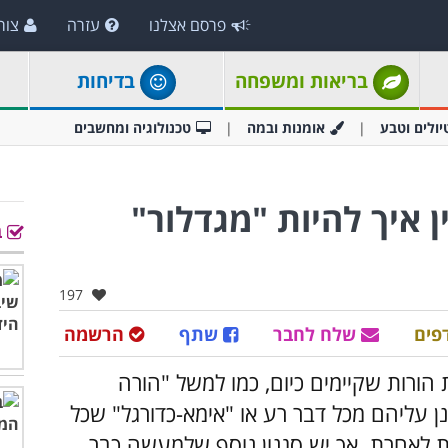
פרסם אצלנו
עזרה
צור
בריאות ומשפחה
בדיחות
יולים וטבע
אומנות ובמה
טכנולוגיה ומחשבים
ן איך להיות "מגדלור"
ב
אהבו:
197
פים
שלח לחבר
שתף
הרשמה
 הורות שקיימים כיום, כמו למשל "הורה
נן עליהם מכל דבר רע או "אימא-כדורגל" שכל
 לאחרת. אך יש סגנון נוסף שלמעשה כבר