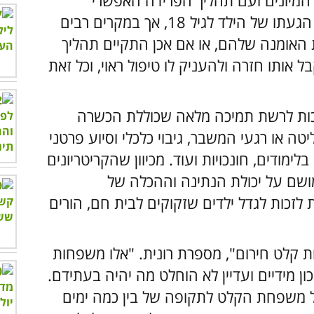
המיונים ועם תהליך הפרידה האפשרי
מהילד. הפרידה הזאת יכולה להתרחש עם הגעתו של הילד לגיל 18, אך במקרים רבים
האומנה שלהם, או אם אכן התקיים תהליך
 אותו חזרה ולהעניק לו טיפול ראוי, וכל זאת
כות לרשת תמיכה מלאה שכוללת הכשרה
ה או רגעי המשבר, גיבוי כלכלי וסיוע פרטני
לימודים, חונכויות ועוד. מכיוון שהקריטריונים
מושם על יכולת הנתינה וההכלה של
לזכות לגדל ילדים שזקוקים לבית חם, הורים
לט חירום", מספרת רונית. "אלו משפחות
ן מידיים ועדיין לא הוחלט מה יהיה בעתידם.
 משפחת הקלט לתקופה של בין כמה ימים