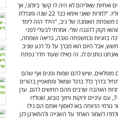
ב ולהתגלגל מצחוק, מוקף ב-3 אחים ואחיות שאליהם לא היה לו קשר ביולוגי, אך
מבלי שניתן היה להתכחש לקרבה שלהם אליו. "למרות שאני אימא כבר 22 שנה ומגדלת
 אם משפחת האומנה של ניב, "הילד הזה לימד
שהוא זקוק להגנה שלי. אמרתי לבעלי לפני
כה בזוגיות ובמשפחה טובה, בריאה ושמחה,
שש, אבל היום הוא מברך על כל רגע שניב
אנחנו נותנים לו. זה כאילו שעוד חדר נפתח
ים מופלאים, שיש להם שמות ופנים אף שהם
חיל בדרך כלל ברגל שמאל ומתאפיין בהורים
למרות האהבה שרבים מהם רוחשים להם. ערן
ומיכל (שמות בדויים) הם אח ואחות בני 5 ו-7, עם עיניים ירוקות וחיוך כובש, שנולדו
 גורמי הרווחה באו לאסוף אותם הם גילו
למדו לשמור האחד על השנייה ולהתארגן לגן