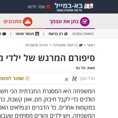
אזור וידאו
בחן את עצמך
מתכונים
נושאים נוספים:
רץ ברשת
הומור ופנאי
ט
ראשי
>
בריאות ומשפחה
>
הורות ומשפחה
סיפורם המרגש של ילדי 
מאת:
טל נור
א
שמור למועד
גודל גופן:
א
המשפחה היא המסגרת החברתית הכי חשובה 
הולכים כדי לקבל חיבוק חם, אוזן קשבת,
במקומות אחרים. כל הדברים הנפלאים האלו
המשפחה, ויש ילדים והורים מסוימים שעבו