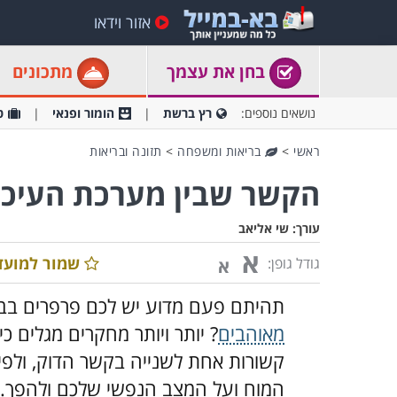
אזור וידאו
בחן את עצמך
מתכונים
נושאים נוספים:
רץ ברשת
הומור ופנאי
ט
ראשי
>
בריאות ומשפחה
>
תזונה ובריאות
הקשר שבין מערכת העיכו
עורך:
שי אליאב
א
שמור למועד
גודל גופן:
א
תהיתם פעם מדוע יש לכם פרפרים בבט
מאוהבים
? יותר ויותר מחקרים מגלים 
קשורות אחת לשנייה בקשר הדוק, ולפ
המוח ועל המצב הנפשי שלכם ולהפך. 