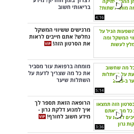
לצרוך בזמן ההריון? מידע
בריאותי חשוב
4:16
מרגישים ששיווי המשקל
נחלש? אתם חייבים לראות
את הסרטון הזה!
מומחה ברפואת עור מסביר
את כל מה שצריך לדעת על
השתלות שיער
5:14
הרופאה הזאת תספר לך
איך למנוע דלקת גרון -
מידע חשוב לחורף!
3:36