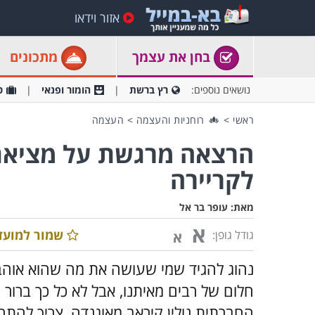
אזור וידאו
בחן את עצמך
מתכונים
נושאים נוספים:
רץ ברשת
הומור ופנאי
ט
ראשי
>
רוחניות והעצמה
>
העצמה
הרצאה מרגשת על מציאת
לקריירה
מאת:
עופר בר אל
א
שמור למועד
גודל גופן:
א
נהוג להגיד שמי שעושה את מה שהוא אוהב, 
חלום של רבים מאיתנו, אבל לא כל כך ברור
החברתית נולין קיראב מאוגנדה, צריך להת