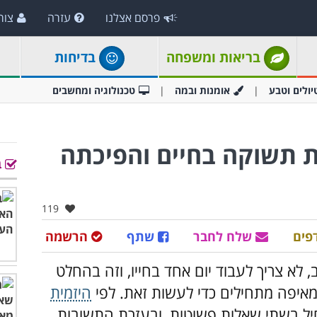
פרסם אצלנו
עזרה
צור
בריאות ומשפחה
בדיחות
יולים וטבע
אומנות ובמה
טכנולוגיה ומחשבים
 תשוקה בחיים והפיכתה
ב
אהבו:
119
פים
שלח לחבר
שתף
הרשמה
לא צריך לעבוד יום אחד בחייו, וזה בהחלט
 מאיפה מתחילים כדי לעשות זאת. לפי
היזמית
חיל בשתי שאלות פשוטות, ובעזרת התשובות