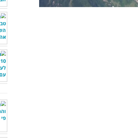
00:00
/
04:22