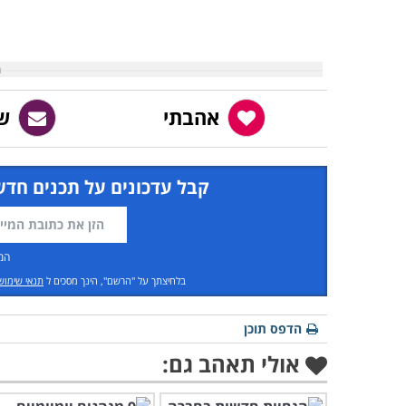
אהבתי
ש
קבל עדכונים על תכנים חדש
המ
בלחיצתך על "הרשם", הינך מסכים ל
תנאי שימוש
הדפס תוכן
אולי תאהב גם: