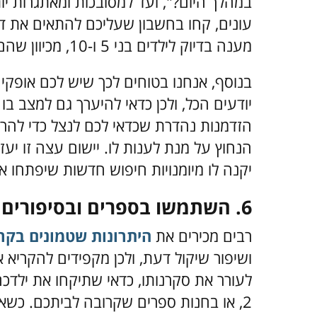
במהלך היום?", ועד למסובכות ומאתגרות יו
עונים, קחו בחשבון שעליכם להתאים את דבר
מענה בדיוק לילדים בני 5 ו-10, מכיוון שהם מגיעים עם ידע, ניסיון ורמות הבנה שונים.
בנוסף, אנחנו בטוחים לכך שיש לכם אופקים
יודעים הכל, ולכן כדאי להיערך גם למצב בו
הזדמנות נהדרת שכדאי לכם לנצל כדי להר
הנחוץ על מנת לענות לו. יישום עצה זו יע
יקנה לו מיומנויות חיפוש חדשות שיפתחו א
6. השתמשו בספרים ובסיפורים
רבים מכירים את
היתרונות שטמונים בקר
ושיפור שיקול דעת, ולכן מקפידים להקריא א
לעורר את סקרנותו, כדאי שתיקחו את ילדכ
2, או בחנות ספרים שקרובה לביתכם. כש