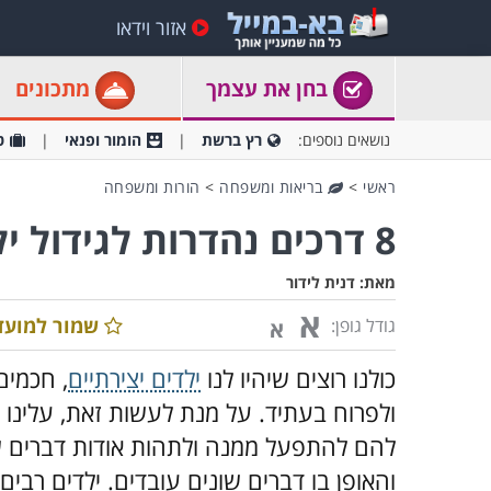
אזור וידאו
בחן את עצמך
מתכונים
נושאים נוספים:
רץ ברשת
הומור ופנאי
ט
ראשי
>
בריאות ומשפחה
>
הורות ומשפחה
8 דרכים נהדרות לגידול ילדים סקרנים ומוצלחים
מאת:
דנית לידור
א
שמור למועד
גודל גופן:
א
כולנו רוצים שיהיו לנו
ילדים יצירתיים
, חכמים
ולפרוח בעתיד. על מנת לעשות זאת, עלינו 
להם להתפעל ממנה ולתהות אודות דברים ש
והאופן בו דברים שונים עובדים. ילדים רבי