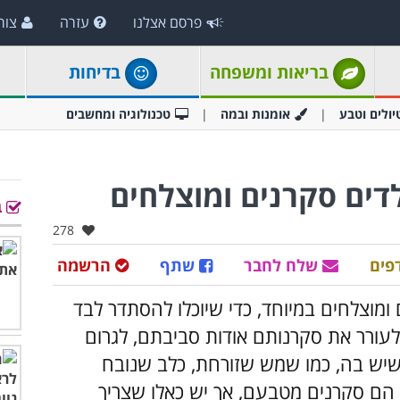
פרסם אצלנו
עזרה
צור
בריאות ומשפחה
בדיחות
יולים וטבע
אומנות ובמה
טכנולוגיה ומחשבים
ב
אהבו:
278
פים
שלח לחבר
שתף
הרשמה
 ומוצלחים במיוחד, כדי שיוכלו להסתדר לבד
לעורר את סקרנותם אודות סביבתם, לגרום
יש בה, כמו שמש שזורחת, כלב שנובח
ם הם סקרנים מטבעם, אך יש כאלו שצריך