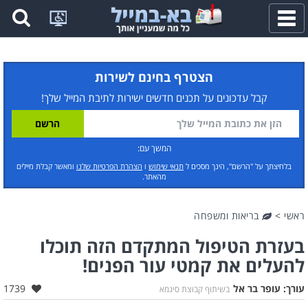
פתח
תפריט
הצטרף בחינם לשירות
קבל עדכונים על תכנים חדשים ישירות לתיבת המייל שלך!
המשך עם:
בלחיצתך על "הרשם", הינך מסכים ל
תנאי שימוש
ו
הצהרת הפרטיות שלנו
ומאשר קבלת מיילים
מהאתר.
ראשי
>
בריאות ומשפחה
בעזרת הטיפול המתקדם הזה תוכלו
להעלים את קמטי עור הפנים!
אהבו:
עורך:
עופר בר אל
1739
בשיתוף קבוצת סיגמא