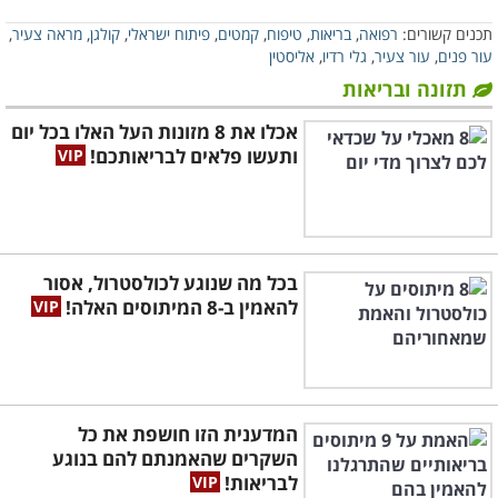
שונות. למרבה המזל בזכות טכנולוגיה ישראלית
תכנים קשורים:
רפואה
,
בריאות
,
טיפוח
,
קמטים
,
פיתוח ישראלי
,
קולגן
,
מראה צעיר
,
חדשה בשם 3DEEP כבר אין צורך בכך, ויש פתרון
עור פנים
,
עור צעיר
,
גלי רדיו
,
אליסטין
הרבה יותר נוח לטיפול בקמטים בעור הפנים,
תזונה ובריאות
שהוא גם בטוח לחלוטין ומביא לתוצאות
אכלו את 8 מזונות העל האלו בכל יום
ותעשו פלאים לבריאותכם!
משמעותיות כבר לאחר 4 שבועות.
בכל מה שנוגע לכולסטרול, אסור
להאמין ב-8 המיתוסים האלה!
המדענית הזו חושפת את כל
השקרים שהאמנתם להם בנוגע
לבריאות!