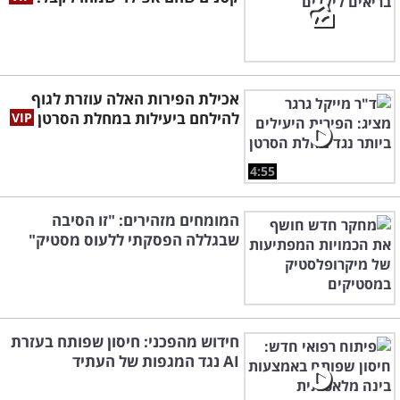
אכילת הפירות האלה עוזרת לגוף
להילחם ביעילות במחלת הסרטן
4:55
המומחים מזהירים: "זו הסיבה
שבגללה הפסקתי ללעוס מסטיק"
חידוש מהפכני: חיסון שפותח בעזרת
AI נגד המגפות של העתיד