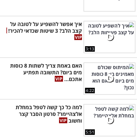
אולי יעניין אותך גם:
איך אפשר להשפיע על לטובה על
הכירו את שיטת הטיפוח האסייתית המיוחדת
שכבשה את העולם
קצב הלב? 3 שיטות שכדאי להכיר!
3:13
עצה מהד"ר: זו הדרך להגן על חיידקי המעיים
ולשמור על הבריאות
האם באמת צריך לשתות 8 כוסות
מים ביום? התשובה תפתיע
ניתוחי מוח בלי סכינים? 8 חידושים שמשנים
אתכם...
את עולם רפואת המוח
4:22
פלאי העיר היפה ביותר ברומניה: 20 אטרקציות
למה כל כך קשה לטפל במחלת
מומלצות בבוקרשט
אלצהיימר? סרטון הסבר קצר
וחשוב
5:51