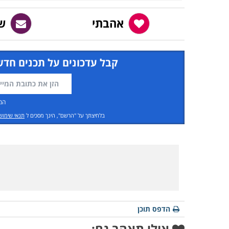
אהבתי
ש
קבל עדכונים על תכנים חדש
המ
בלחיצתך על "הרשם", הינך מסכים ל
תנאי שימוש
הדפס תוכן
אולי תאהב גם: