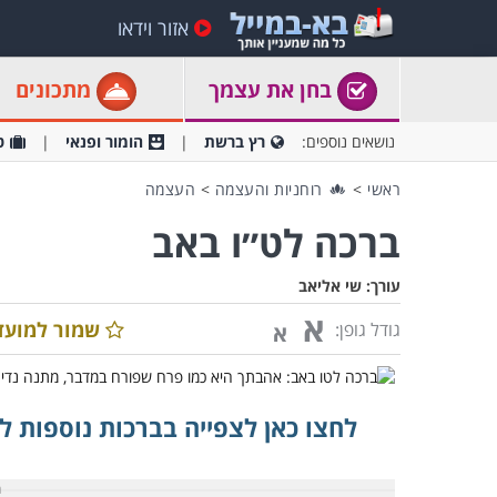
אזור וידאו
בחן את עצמך
מתכונים
נושאים נוספים:
רץ ברשת
הומור ופנאי
ט
ראשי
>
רוחניות והעצמה
>
העצמה
ברכה לט״ו באב
עורך:
שי אליאב
א
שמור למועד
גודל גופן:
א
לחצו כאן לצפייה בברכות נוספות ל