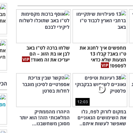
מחפשים איך לחגוג את
שלחו ברכה לט"ו באב
ט"ו באב? קבלו 13
לבן או בת הזוג – הם
הצעות שלא כדאי
יעריכו את זה מאוד!
לפספס!
הכי
12:03
במקום לזרוק לפח, גלו
היזהרו מהממתיק
את השימושים הגאוניים
המלאכותי הזה! הוא יותר
שאפשר לעשות איתם..
מסוכן משחשבנו...