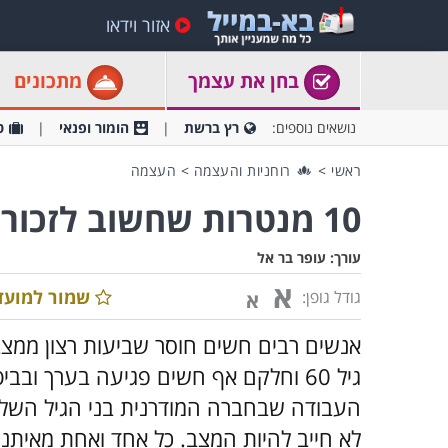
אזור וידאו
בחן את עצמך
מתכונים
נושאים נוספים:
רץ ברשת
הומור ופנאי
ט
ראשי
>
רוחניות והעצמה
>
העצמה
10 מנטרות שחשוב לזכור ככל שהשנים עוברות
עורך:
עופר בר אל
א
שמור למועד
גודל גופן:
א
אנשים רבים חשים חוסר שביעות רצון ממצב
גיל 60 וחלקם אף חשים פגיעה בערך ו
העבודה שבחברה המודרנית בני הגיל השלי
לא חייב להיות המצב. כל אחד ואחת מאיתנו 