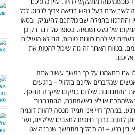
ו שכשמישהו מתעקש להיות עוין כלפיכם
ה לאיך אדם בעל נפש בריאה צריך לנהוג, לכל
והתרכזו בחמלה שביכולתכם להעניק, ובטאו
קום של כעס ושנאה. בסופו של דבר רק כך
תים יש להם כוונות טובות, הם לא מועילים
צמם. בטווח הארוך זה מה שיכול להטות את
אליכם.
ילו אם תתאמנו על כך במשך עשור אתם
שים שמדברים אליכם בזלזול – ברגעים
את ההתנהגות שלהם במקום שיקרה ההפך.
 באשמתכם או לא באשמתכם, ההתנהגות
גע. במהלך חיי אני תמיד מנסה להוות דוגמה
ן להגיב בדרך חיובית למצבים שליליים, ועל
לא בין רגע – זה תהליך מתמשך שנבנה אט