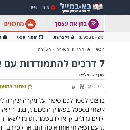
אזור וידאו
בחן את עצמך
מתכונים
נושאים נוספים:
רץ ברשת
הומור ופנאי
ט
ראשי
>
רוחניות והעצמה
>
העצמה
7 דרכים להתמודדות עם אנשים קשים
עורך:
שי אליאב
א
שמור למועד
גודל גופן:
א
ברצוני לספר לכם סיפור על מקרה שקרה לי 
אשתי בספסל בפארק השכונתי, בננו רץ אלינ
ילדים גדולים קראו לו בשמות וגרמו לשאר ה
מזעם ושאלתי אותו איפה הם, אך לפי דברי