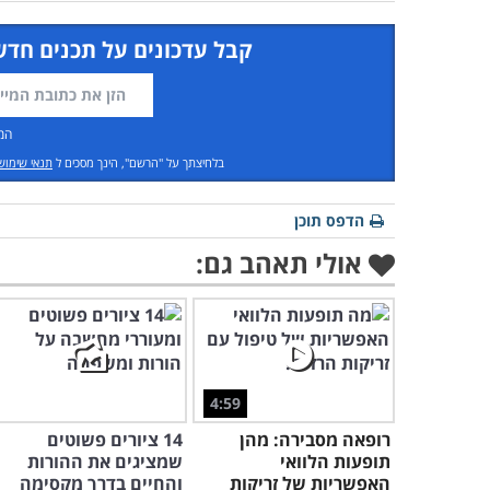
קבל עדכונים על תכנים חדש
המ
בלחיצתך על "הרשם", הינך מסכים ל
תנאי שימוש
הדפס תוכן
אולי תאהב גם:
4:59
רופאה מסבירה: מהן
14 ציורים פשוטים
תופעות הלוואי
שמציגים את ההורות
האפשריות של זריקות
והחיים בדרך מקסימה