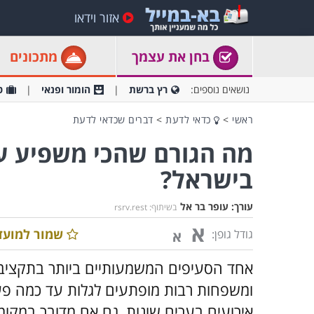
אזור וידאו
בחן את עצמך
מתכונים
נושאים נוספים:
רץ ברשת
הומור ופנאי
ט
ראשי
>
כדאי לדעת
>
דברים שכדאי לדעת
מה הגורם שהכי משפיע על
בישראל?
עורך:
עופר בר אל
בשיתוף: rsrv.rest
א
שמור למועד
גודל גופן:
א
אחד הסעיפים המשמעותיים ביותר בתקציב ש
ומשפחות רבות מופתעים לגלות עד כמה פערי 
אירועים בערים שונות, גם אם מדובר במקומ