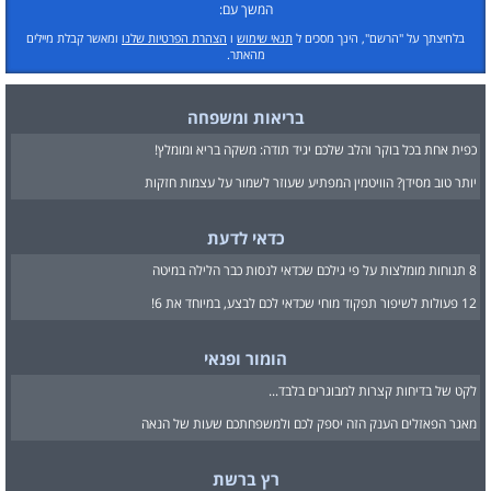
המשך עם:
בלחיצתך על "הרשם", הינך מסכים ל
תנאי שימוש
ו
הצהרת הפרטיות שלנו
ומאשר קבלת מיילים
מהאתר.
בריאות ומשפחה
כפית אחת בכל בוקר והלב שלכם יגיד תודה: משקה בריא ומומלץ!
יותר טוב מסידן? הוויטמין המפתיע שעוזר לשמור על עצמות חזקות
כדאי לדעת
8 תנוחות מומלצות על פי גילכם שכדאי לנסות כבר הלילה במיטה
12 פעולות לשיפור תפקוד מוחי שכדאי לכם לבצע, במיוחד את 6!
הומור ופנאי
לקט של בדיחות קצרות למבוגרים בלבד...
מאגר הפאזלים הענק הזה יספק לכם ולמשפחתכם שעות של הנאה
רץ ברשת